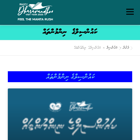
Menu
ކައުންސިލްގެ ނިންމުންތައް
ގަވާއިދުތަކާއި އުސޫލުތައް
މަހޯލި
ދަރަވަންދޫ އިބަމަ
ފެށުން
»
ކައުންސިލް
»
ކައުންސިލްގެ ނިންމުންތައް
ފެށުން
ރިޕޯޓްތައް
ޑައުންލޯޑްސް
ސަރވިސް ޗާޓަރ
ކައުންސިލްގެ ނިންމުންތައް