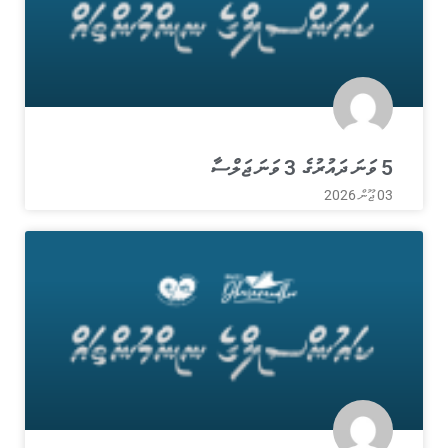
5 ވަނަ ދައުރުގެ 3 ވަނަ ޖަލްސާ
03 ޖޫން 2026