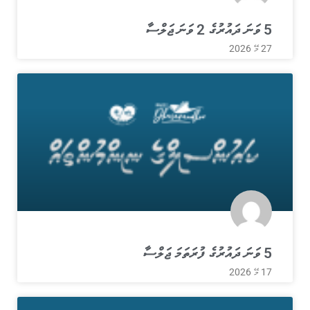
5 ވަނަ ދައުރުގެ 2 ވަނަ ޖަލްސާ
27 މޭ 2026
5 ވަނަ ދައުރުގެ ފުރަތަމަ ޖަލްސާ
17 މޭ 2026