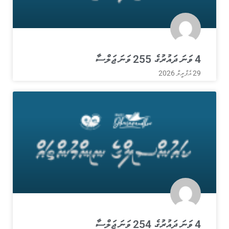
4 ވަނަ ދައުރުގެ 255 ވަނަ ޖަލްސާ
29 އެޕްރީލް 2026
4 ވަނަ ދައުރުގެ 254 ވަނަ ޖަލްސާ