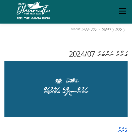
Ski
Menu
t
conten
ފެށުން
»
ޚަބަރުތައް
»
ގަރާރު ނަންބަރު 2024/07
ގަވާއިދުތަކާއި އުސޫލުތައް
މަހޯލި
ދަރަވަންދޫ އިބަމަ
ގަރާރު ނަންބަރު 2024/07
ފެށުން
ރިޕޯޓްތައް
ޑައުންލޯޑްސް
ސަރވިސް ޗާޓަރ
ގަރާރު