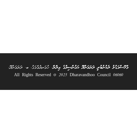
މާޅޮސްމަޑުލު ދެކުނުބުރީ ދަރަވަންދޫ ކައުންސިލްގެ އިދާރާ
، ހުވަނދުމާމަގު، ބ. ދަރަވަންދޫ،
06060 All Rights Reserved @ 2025 Dharavandhoo Council