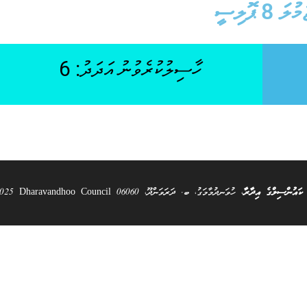
މުލަ 8 ޕޮލިސީ
ހާސިލުކުރެވުނު އަދަދު: 6
 ކައުންސިލްގެ އިދާރާ
، ހުވަނދުމާމަގު، ބ. ދަރަވަންދޫ، 06060 All Rights Reserved @ 2025 Dharavandhoo Council