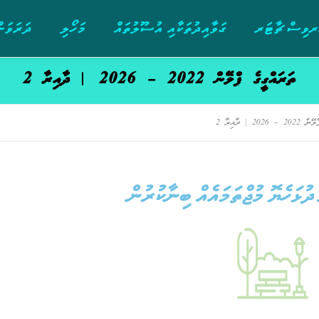
ވިސް ޗާޓަރ
ގަވާއިދުތަކާއި އުސޫލުތައް
މަހޯލި
ދަރަވަން
ތަރައްގީގެ ޕްލޭން 2022 – 2026 | ދާއިރާ 2
202 | ދާއިރާ 2
ދުޅަހެޔޮ މުޖްތަމައެއް ބިނާކުރުން