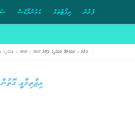
ފެށުން
ރިޕޯޓްތައް
ޑައުންލޯޑްސް
ސަރ
ފެށުން
»
ދަރަވަންދޫ ތަރައްގީގެ ޕްލޭން 2022 – 2026
»
ތަރައްގީގެ ޕްލޭން 2022 – 6
އިޖްތިމާޢީ ގޮތުން 