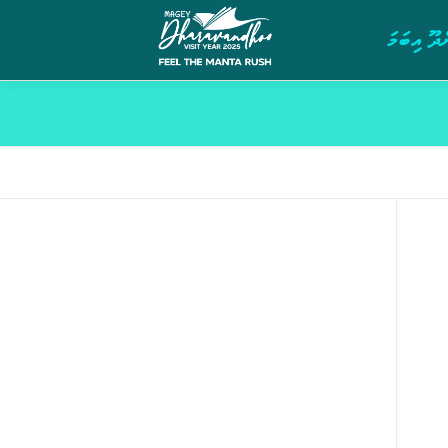
ދޫ އިބަމަ