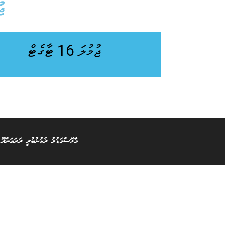
ޖު
ޖުމުލަ 16 ޓާގެޓް
މާޅޮސްމަޑުލު ދެކުނުބުރީ ދަރަވަންދޫ