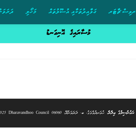
ވިސް ޗާޓަރ
ގަވާއިދުތަކާއި އުސޫލުތައް
މަހޯލި
ދަރަވަން
މުސާރައިގެ އޮނިގަނޑު
 ކައުންސިލްގެ އިދާރާ
، ހުވަނދުމާމަގު، ބ. ދަރަވަންދޫ، 06060 All Rights Reserved @ 2025 Dharavandhoo Council