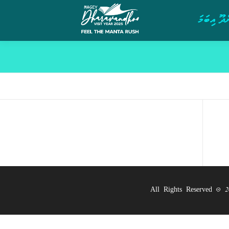
ދޫ އިބަމަ