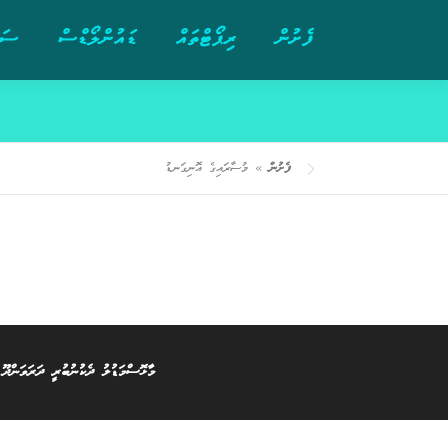
ފެށުން
ރިޕޯޓްތައް
ޑައުންލޯޑްސް
ސަރ
ފެށުން
»
މުސާރައިގެ އޮނިގަނޑު
މާޅޮސްމަޑުލު ދެކުނުބުރީ ދަރަވަންދޫ