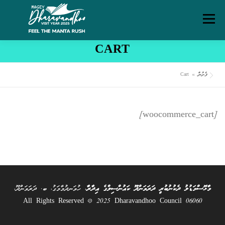
Ski
Menu
t
conten
CART
ގަވާއިދުތަކާއި އުސޫލުތައް
މަހޯލި
ދަރަވަންދޫ އިބަމަ
ފެށުން
»
Cart
ފެށުން
ރިޕޯޓްތައް
ޑައުންލޯޑްސް
ސަރވިސް ޗާޓަރ
[woocommerce_cart]
މާޅޮސްމަޑުލު ދެކުނުބުރީ ދަރަވަންދޫ ކައުންސިލްގެ އިދާރާ
، ހުވަނދުމާމަގު، ބ. ދަރަވަންދޫ،
06060 All Rights Reserved @ 2025 Dharavandhoo Council