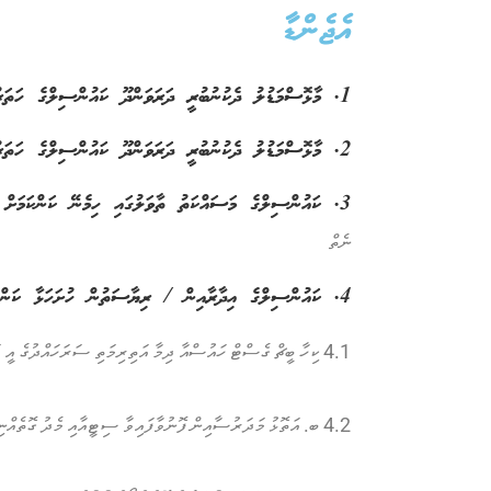
އެޖެންޑާ
1. މާޅޮސްމަޑުލު ދެކުނުބުރީ ދަރަވަންދޫ ކައުންސިލްގެ ހަތަރު ވަނަ ދައުރުގެ 223 ވަނަ ޖަލްސާގެ އެޖެންޑާ ފާސްކުރުން
2. މާޅޮސްމަޑުލު ދެކުނުބުރީ ދަރަވަންދޫ ކައުންސިލްގެ ހަތަރު ވަނަ ދައުރުގެ 222 ވަނަ ޖަލްސާގެ ޔައުމިއްޔާ ފާސްކުރުން
3. ކައުންސިލްގެ މަސައްކަތު ތާވަލުގައި ހިމެނޭ ކަންކަމަށް މަޝްވަރާކުރުން
ނެތް
4. ކައުންސިލްގެ އިދާރާއިން / ރިޔާސަތުން ހުށަހަޅާ ކަންކަން
4.1 ކިހާ ބީޗް ގެސްޓް ހައުސްއާ ދިމާ އަތިރިމަތި ސަރަހައްދުގެ އީ އައި އޭ ހެދުމުގެ ހުއްދަ ދެއްވުންއެދި ފޮނުވާފައިވާ ސިޓީއާއިމެދު ގޮތެއްނިންމުން.
4.2 ބ. އަތޮޅު މަދަރުސާއިން ފޮނުވާފައިވާ ސިޓީއާއި މެދު ގޮތެއްނިންމުން.