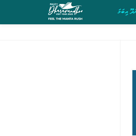
ދޫ އިބަމަ