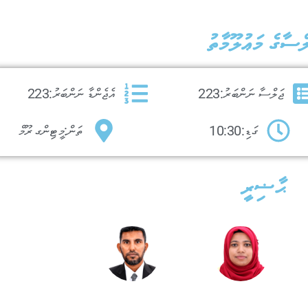
ްސާގެ މަޢުލޫމާތު
ޖަލްސާ ނަންބަރު:
223
އެޖެންޑާ ނަންބަރު:
223
ގަޑި:
10:30
ތަން:
މީޓިންގ ރޫމް
ޙާޟިރީ