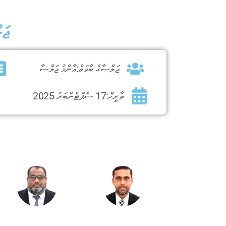
ޖަލ
ޖަލްސާގެ ބާވަތް:
ޢާންމު ޖަލްސާ
ތާރީޚް:
17 ސެޕްޓެންބަރު 2025