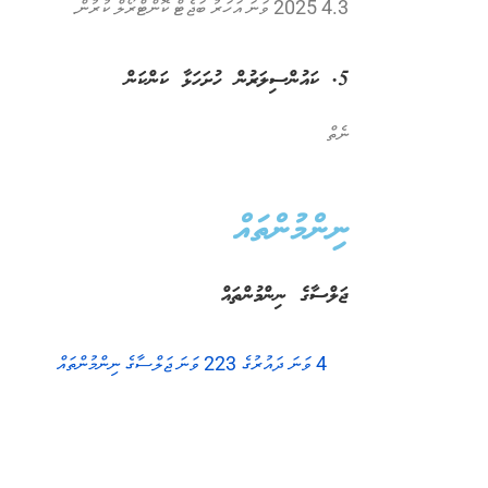
4.3 2025 ވަނަ އަހަރު ބަޖެޓް ކޮންޓްރޯލް ކުރުން.
5. ކައުންސިލަރުން ހުށަހަޅާ ކަންކަން
ނެތް
ނިންމުންތައް
ޖަލްސާގެ ނިންމުންތައް
4 ވަނަ ދައުރުގެ 223 ވަނަ ޖަލްސާގެ ނިންމުންތައް