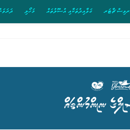
ވިސް ޗާޓަރ
ގަވާއިދުތަކާއި އުސޫލުތައް
މަހޯލި
ދަރަވަން