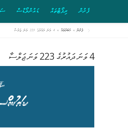
ފެށުން
ރިޕޯޓްތައް
ޑައުންލޯޑްސް
ސަރ
ފެށުން
»
ޚަބަރުތައް
»
4 ވަނަ ދައުރުގެ 223 ވަނަ ޖަލްސާ
4 ވަނަ ދައުރުގެ 223 ވަނަ ޖަލްސާ