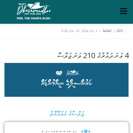
Menu
ފެށުން
»
ޚަބަރުތައް
»
4 ވަނަ ދައުރުގެ 210 ވަނަ ޖަލްސާ
ގަވާއިދުތަކާއި އުސޫލުތައް
މަހޯލި
ދަރަވަންދޫ އިބަމަ
4 ވަނަ ދައުރުގެ 210 ވަނަ ޖަލްސާ
ފެށުން
ރިޕޯޓްތައް
ޑައުންލޯޑްސް
ސަރވިސް ޗާޓަރ
ޖަލްސާގެ މަޢުލޫމާތު
ޖަލްސާގެ ބާވަތް:
ޢާންމު ޖަލްސާ