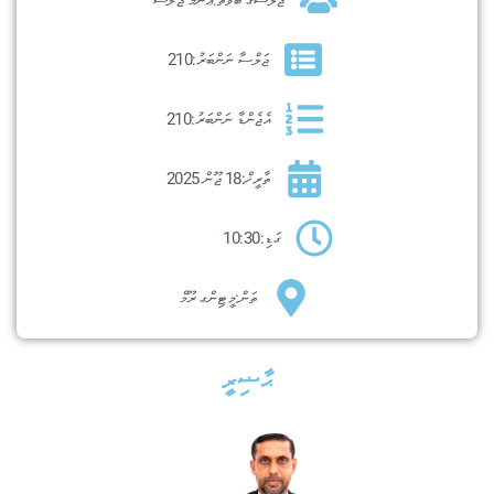
ޖަލްސާ ނަންބަރު:
210
އެޖެންޑާ ނަންބަރު:
210
ތާރީޚް:
18 ޖޫން 2025
ގަޑި:
10:30
ތަން:
މީޓިންގ ރޫމް
ޙާޟިރީ