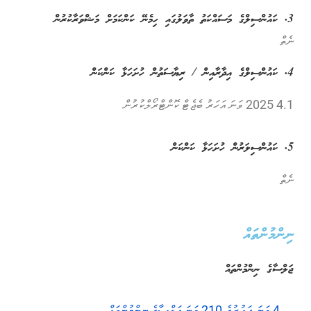
3. ކައުންސިލްގެ މަސައްކަތު ތާވަލުގައި ހިމެނޭ ކަންކަމަށް މަޝްވަރާކުރުން
ނެތް
4. ކައުންސިލްގެ އިދާރާއިން / ރިޔާސަތުން ހުށަހަޅާ ކަންކަން
4.1 2025 ވަނަ އަހަރު ބެޖެޓް ކޮންޓްރޯލްކުރުން
5. ކައުންސިލަރުން ހުށަހަޅާ ކަންކަން
ނެތް
ނިންމުންތައް
ޖަލްސާގެ ނިންމުންތައް
4 ވަނަ ދައުރުގެ 210 ވަނަ ޖަލްސާގެ ނިންމުންތައް