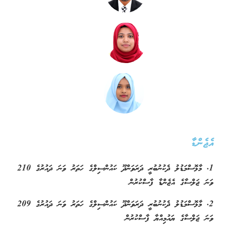
އެޖެންޑާ
1. މާޅޮސްމަޑުލު ދެކުނުބުރީ ދަރަވަންދޫ ކައުންސިލްގެ ހަތަރު ވަނަ ދައުރުގެ 210
ވަނަ ޖަލްސާގެ އެޖެންޑާ ފާސްކުރުން
2. މާޅޮސްމަޑުލު ދެކުނުބުރީ ދަރަވަންދޫ ކައުންސިލްގެ ހަތަރު ވަނަ ދައުރުގެ 209
ވަނަ ޖަލްސާގެ ޔައުމިއްޔާ ފާސްކުރުން