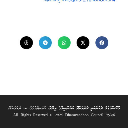
މާޅޮސްމަޑުލު ދެކުނުބުރީ ދަރަވަންދޫ ކައުންސިލްގެ އިދާރާ
، ހުވަނދުމާމަގު، ބ. ދަރަވަންދޫ،
06060 All Rights Reserved @ 2025 Dharavandhoo Council