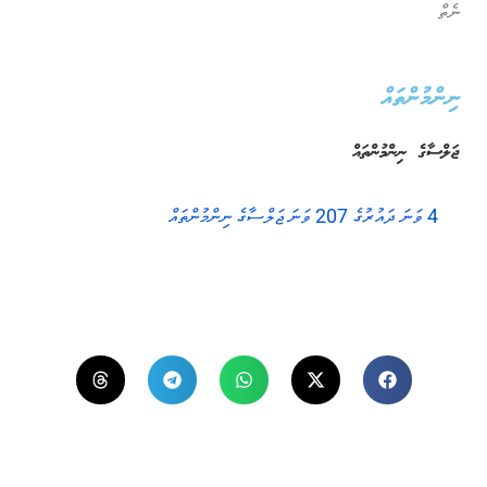
ނެތް
ނިންމުންތައް
ޖަލްސާގެ ނިންމުންތައް
4 ވަނަ ދައުރުގެ 207 ވަނަ ޖަލްސާގެ ނިންމުންތައް