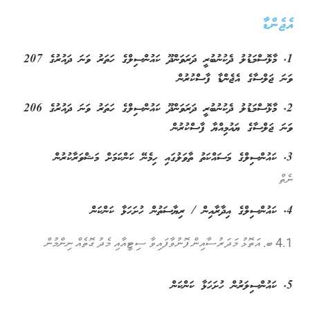
އެޖެންޑާ
1. މާޅޮސްމަޑުލު ދެކުނުބުރީ ދަރަވަންދޫ ކައުންސިލްގެ ހަތަރު ވަނަ ދައުރުގެ 207
ވަނަ ޖަލްސާގެ އެޖެންޑާ ފާސްކުރުން
2. މާޅޮސްމަޑުލު ދެކުނުބުރީ ދަރަވަންދޫ ކައުންސިލްގެ ހަތަރު ވަނަ ދައުރުގެ 206
ވަނަ ޖަލްސާގެ ޔައުމިއްޔާ ފާސްކުރުން
3. ކައުންސިލްގެ މަސައްކަތު ތާވަލުގައި ހިމެނޭ ކަންކަމަށް މަޝްވަރާކުރުން
ނެތް
4. ކައުންސިލްގެ އިދާރާއިން / ރިޔާސަތުން ހުށަހަޅާ ކަންކަން
4.1 ބ. އަތޮޅު މަދަރުސާއިން ފޮނުވާފައިވާ ސިޓީއާއި މެދު ގޮތެއް ނިންމުން
5. ކައުންސިލަރުން ހުށަހަޅާ ކަންކަން