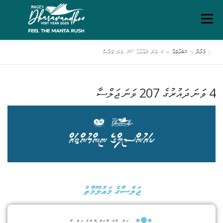
Menu
ފެށުން
»
ޚަބަރުތައް
»
4 ވަނަ ދައުރުގެ 207 ވަނަ ޖަލްސާ
ގަވާއިދުތަކާއި އުސޫލުތައް
މަހޯލި
ދަރަވަންދޫ އިބަމަ
4 ވަނަ ދައުރުގެ 207 ވަނަ ޖަލްސާ
ފެށުން
ރިޕޯޓްތައް
ޑައުންލޯޑްސް
ސަރވިސް ޗާޓަރ
ޖަލްސާގެ މަޢުލޫމާތު
ޖަލްސާގެ ބާވަތް:
ޢާންމު ޖަލްސާ