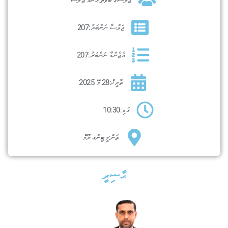
ޖަލްސާ ނަންބަރު:
207
އެޖެންޑާ ނަންބަރު:
207
ތާރީޚް:
28 މޭ 2025
ގަޑި:
10:30
ތަން:
މީޓިންގ ރޫމް
ޙާޟިރީ