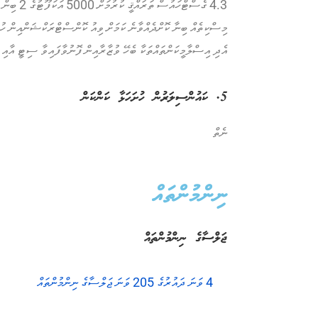
އެދި އިސްލާމީކަންތައްތަކާ ބެހޭ ވުޒާރާއިން ފޮނުވާފައިވާ ސިޓީ އާއި މ
5. ކައުންސިލަރުން ހުށަހަޅާ ކަންކަން
ނެތް
ނިންމުންތައް
ޖަލްސާގެ ނިންމުންތައް
4 ވަނަ ދައުރުގެ 205 ވަނަ ޖަލްސާގެ ނިންމުންތައް