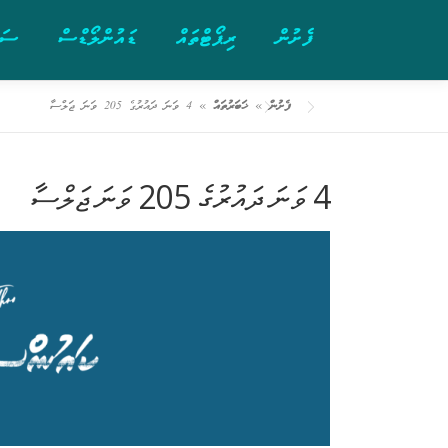
ފެށުން
ރިޕޯޓްތައް
ޑައުންލޯޑްސް
ސަރ
ފެށުން
»
ޚަބަރުތައް
»
4 ވަނަ ދައުރުގެ 205 ވަނަ ޖަލްސާ
4 ވަނަ ދައުރުގެ 205 ވަނަ ޖަލްސާ