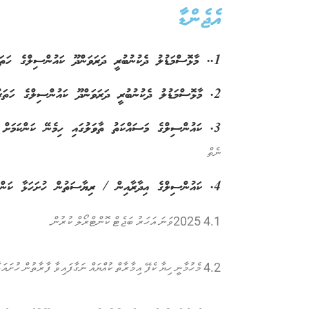
އެޖެންޑާ
1.. މާޅޮސްމަޑުލު ދެކުނުބުރީ ދަރަވަންދޫ ކައުންސިލްގެ ހަތަރު ވަނަ ދައުރުގެ 205 ވަނަ ޖަލްސާގެ އެެޖެންޑާ ފާސްކުރުން
2. މާޅޮސްމަޑުލު ދެކުނުބުރީ ދަރަވަންދޫ ކައުންސިލްގެ ހަތަރު ވަނަ ދައުރުގެ 204 ވަނަ ޖަލްސާގެ ޔައުމިއްޔާ ފާސްކުރުން
3. ކައުންސިލްގެ މަސައްކަތު ތާވަލުގައި ހިމެނޭ ކަންކަމަށް މަޝްވަރާކުރުން
ނެތް
4. ކައުންސިލްގެ އިދާރާއިން / ރިޔާސަތުން ހުށަހަޅާ ކަންކަން
4.1 2025ވަނަ އަހަރު ބަޖެޓް ކޮންޓްރޯލް ކުރުން.
4.2 މެހުމާނީ ހިޔާ ކެފޭ އިމާރާތް ކުއްޔައް ނަގާފައިވާ ފާރާތުން ހުށައަޅާފައިވާ ކުރެހުމާމެދު ގޮތެއް ނިންމުން.