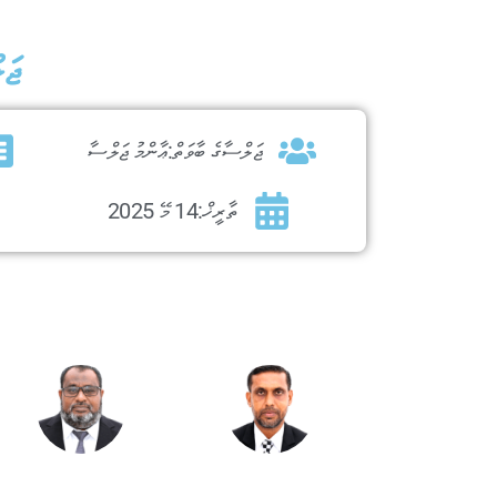
ޖަލ
ޖަލްސާގެ ބާވަތް:
ޢާންމު ޖަލްސާ
ތާރީޚް:
14 މޭ 2025