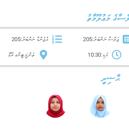
ްސާގެ މަޢުލޫމާތު
ޖަލްސާ ނަންބަރު:
205
އެޖެންޑާ ނަންބަރު:
205
ގަޑި:
10:30
ތަން:
މީޓިންގ ރޫމް
ޙާޟިރީ