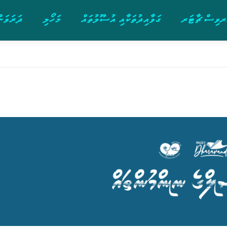
ވިސް ޗާޓަރ
ގަވާއިދުތަކާއި އުސޫލުތައް
މަހޯލި
ދަރަވަން