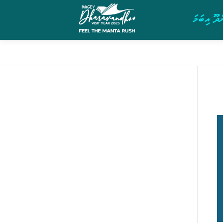
ދޫ އިބަމަ