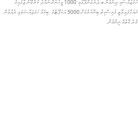
4.3 ގެސްޓްހައުސް ތަރައްޤީ ކުރުމަށް 5000 އަކަފޫޓުގެ 2 ބިން ހަމަޖައްސައި ދިނުމުން ބ.ދަރަވަންދޫގައި 1000 މީހުނަށް ނަމާދު ކުރެވޭނެ ޖާގައިގެ
މިސްކިތެއް ބިނާ ކޮށްދެއްވާނެ ކަމަށް ވިއު ކޮންސްޓްރަކްޝަންއިން ހުށައަޅާފައިވާތީ އެމިސްކިތް ބިނާކުރުމަށް 5000 އަކަފޫޓުގެ ބިމެއް ހަމަޖައްސަވައި ދެއްވުން
ެދު ގޮތެއް ނިންމުން.