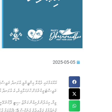
2025-05-05
ރަޖިސްޓަރީކުރުމަށް ހުށަހަޅާއިރު، އެ އުޅަނދު ބާއ
ގެނައުމުގެ ގަވާއިދ