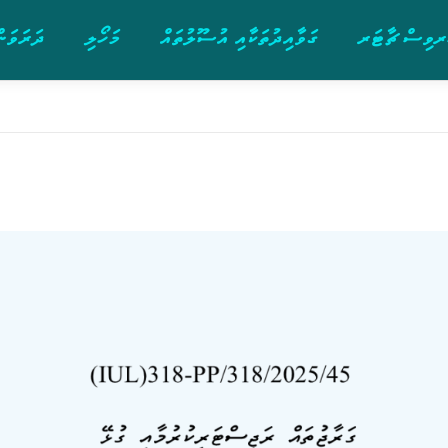
ވިސް ޗާޓަރ
ގަވާއިދުތަކާއި އުސޫލުތައް
މަހޯލި
ދަރަވަން