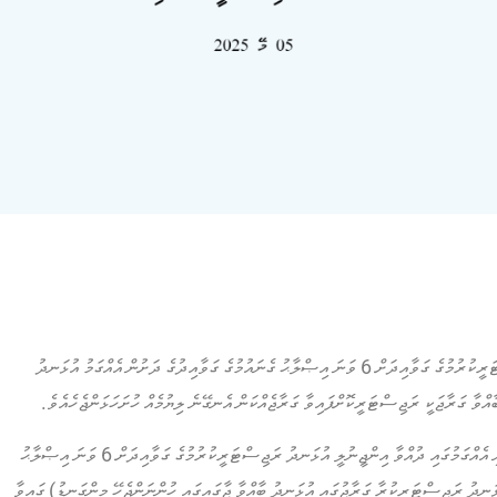
އެއްގަމުގައި ދުއްވާ އިންޖީނުލީ އުޅަނދު ރަޖިސްޓަރީކުރުމުގެ ގަވާއިދަށް 6 ވަނަ އިޞްލާޙު ގެނައުމުގެ ގަވާއިދުގެ ދަށުން އެއްގަމު އުޅަނދު
ްވާ ގަރާޖަކީ ރަޖިސްޓަރީކޮށްފައިވާ ގަރާޖެއްކަން އެނގޭނެ ލިޔުމެއް ހުށަހަޅަންޖެހެއެވެ.
ވީމާ، މިއަދުން ފެށިގެން ގަރާޖު ސިޓީ ދޫކުރެވޭނީ އެއްގަމުގައި ދުއްވާ އިންޖީނުލީ އުޅަނދު ރަޖިސްޓަރީކުރުމުގެ ގަވާއިދަށް 6 ވަނަ އިޞްލާޙު
ުގެ އެނެކްސް 5: (އެއްގަމު އުޅަނދު ރަޖިސްޓަރީކުރާ ގަރާޖުގައި އުޅަނދު ބާއްވާ ޖާގައިގައި ހުންނަންޖެހޭ މިންގަނޑު) ގައިވާ