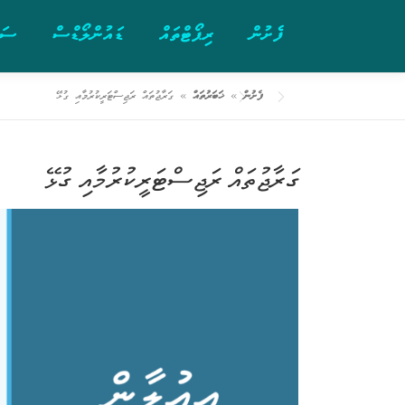
ފެށުން
ރިޕޯޓްތައް
ޑައުންލޯޑްސް
ސަރ
ފެށުން
»
ޚަބަރުތައް
»
ގަރާޖުތައް ރަޖިސްޓަރީކުރުމާއި ގުޅޭ
ގަރާޖުތައް ރަޖިސްޓަރީކުރުމާއި ގުޅޭ