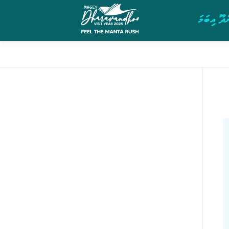
ދޫ އިބަމަ