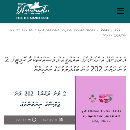
Ski
Menu
t
conten
ފެށުން
»
ޚަބަރުތައް
»
ދަރަވަންދޫ އަންހެނުންގެ ތަރައްގީއަށް މަސައްކަތްކުރާ ކޮމިޓީގެ 2 ވަނަ ދައުރު 202 ވަނަ
ގަވާއިދުތަކާއި އުސޫލުތައް
މަހޯލި
ދަރަވަންދޫ އިބަމަ
ބައްދަލުވުމުގެ ޔައުމިއްޔާ
ފެށުން
ރިޕޯޓްތައް
ޑައުންލޯޑްސް
ސަރވިސް ޗާޓަރ
ދަރަވަންދޫ އަންހެނުންގެ ތަރައްގީއަށް މަސައްކަތްކުރާ ކޮމިޓީގެ 2
ވަނަ ދައުރު 202 ވަނަ ބައްދަލުވުމުގެ ޔައުމިއްޔާ