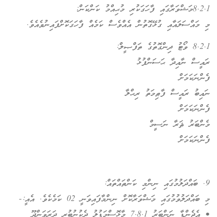
8.2.1މަޝްވަރާގައި ފާހަގަކުރި މުޙިއްމު ކަންކަން:
މި މައްސަލައާއި ގުޅޭގޮތުން އެއްވެސް ކަމެއް ފާހަގަކޮށްފައިނުވެއެވެ.
8.2.1 ވޯޓު ދިންގޮތުގެ ތަފްޞީލް:
ރައީސް ނާއިދާ ޙަސަންފުޅު
ފެންނަކަމަށް
ނައިބު ރައީސް ފާޠިމަތު ރިޙްލާ
ފެންނަކަމަށް
މެންބަރު ޘަރާ ނަސީމް
ފެންނަކަމަށް
9. ބައްދަލުމުގައި ނިންމި ކަންތައްތައް:
މި ބައްދަލުވުމުގައި މަޝްވަރާކޮށް ނިންމާފައިވަނީ 02 ކަމެކެވެ. އެއީ:-
• އެޖެންޑާ ނަންބަރު 7.8.1 މާޅޮސްމަޑުލު ދެކުނުބުރީ ދަރަވަންދޫ