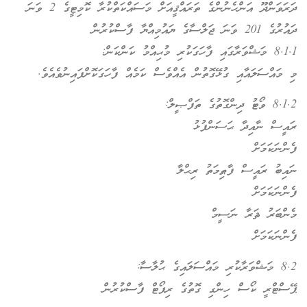
ދަރަވަންދޫ އަންހެނުންގެ ތަރައްޤީއަށް މަސައްކަތްކުރާ ކޮމިޓީގެ 2 ވަނަ
ދައުރުގެ 201 ވަނަ ޖަލްސާގެ ޔައުމިއްޔާ ފާސްކުރުން
8.1.1 މަޝްވަރާގައި ފާހަގަކުރި މުޙިއްމު ކަންކަން:
މި މައްސަލައާއި ގުޅޭގޮތުން އެއްވެސް ކަމެއް ފާހަގަކޮށްފައިނުވެއެވެ.
8.1.2 ވޯޓު ދިންގޮތުގެ ތަފްޞީލް:
ރައީސް ނާއިދާ ޙަސަންފުޅު
ފެންނަކަމަށް
ނައިބު ރައީސް ފާޠިމަތު ރިޙްލާ
ފެންނަކަމަށް
މެންބަރު ޘަރާ ނަސީމް
ފެންނަކަމަށް
8.2 މަޝްވަރާކުރި މައްސަލައިގެ ޙުލާސާ:
ޕޭސްޓްރީ ކޯސް ހިންގި ގޮތުގެ ރިޕޯޓް ފާސްކުރުން