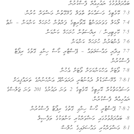
ބައްދަލުވުމުގެ ޔައުމިއްޔާ ފާސްކުރުން
7.3 ކޮމެޓީގެ މަސައްކަތު ތާވަލާ ގުޅޭގޮތުން މަޝްވަރާ ކުރުން.
7.4 ލޯކަލް ގަވަރަމަންޓް އޮތޯރިޓީގެ ފަރާތުން ހުށަހަޅާ ކަންކަން – ނެތް
7.5 ކޮމިޓީއިން / ރިޔާސަތުން ހުށަހަޅާ ކަންކަން
7.6 މެންބަރުން ހުށަހަޅާ ކަންކަން
7.7 އިދާރީ މައްސަލަތައް – ޕޭސްޓްރީ ކޯސް ހިންގި ގޮތުގެ ރިޕޯޓް
ފާސްކުރުން
7.8 ވޯޓަށް އަހާކަންކަމަށް ވޯޓަށް އެހުން
7.8.1 މާޅޮސްމަޑުލު ދެކުނުބުރީ ދަރަވަންދޫ އަންހެނުންގެ ތަރައްޤީއަށް
މަސައްކަތްކުރާ ކޮމިޓީގެ ކޮމެޓީގެ 2 ވަނަ ދައުރުގެ 201 ވަނަ ޖަލްސާގެ
ޔައުމިއްޔާ ފާސްކުރުން.
7.8.2 ޕޭސްޓްރީ ކޯސް ހިންގި ގޮތުގެ ރިޕޯޓް ފާސްކުރުން
8. ބައްދަލުވުމުގައި މަޝްވަރާކުރި ކަންތަކުގެ ތަފްޞީލް
8.1 މަޝްވަރާކުރި މައްސަލައިގެ ޙުލާސާ: