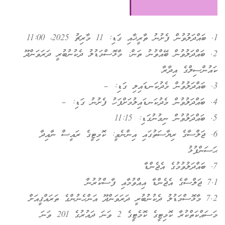
1. ބައްދަލުވުން ފެށުނު ތާރީޚާއި ގަޑި: 11 މާރިޗު 2025، 11:00
2. ބައްދަލުވުން ބޭއްވުނު ތަން: މާޅޮސްމަޑުލު ދެކުނުބުރީ ދަރަވަންދޫ
ކައުންސިލްގެ އިދާރާ
3. ބައްދަލުވުން މެދުކަނޑައިލި ގަޑި: –
4. ބައްދަލުވުން މެދުކަނޑައިލުމަށްފަހު ފެށުނު ގަޑި: –
5. ބައްދަލުވުން ނިމުނުގަޑި: 11:15
6. ޖަލްސާގެ ރިޔާސަތުގައި އިންނެވީ: ކޮމިޓީގެ ރައީސް ނާއިދާ
ޙަސަންފުޅު
7. ބައްދަލުވުމުގެ އެޖެންޑާ
7.1 ޖަލްސާގެ އެޖެންޑާ އިއްވުމާއި ފާސްކުރުން
7.2 މާޅޮސްމަޑުލު ދެކުނުބުރީ ދަރަވަންދޫ އަންހެނުންގެ ތަރައްޤީއަށް
މަސައްކަތްކުރާ ކޮމިޓީގެ ކޮމެޓީގެ 2 ވަނަ ދައުރުގެ 201 ވަނަ