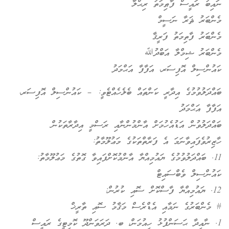
ނައިބު ރައީސް ފާޠިމަތު ރިޙްލާ
މެންބަރު ޘަރާ ނަސީމް
މެންބަރު ފާތިމަތު ފަރީޤާ
މެންބަރު ޝިމްލާ އަބްދުﷲ
ކައުންސިލް އޮފިސަރ، އަފާފާ އަޙްމަދު
ބައްދަލުވުމުގެ އިދާރީ ކަންތައް ބެލެހެއްޓެވީ: – ކައުންސިލް އޮފިސަރ،
އަފާފާ އަޙްމަދު
ބައްދަލުވުން އަޑުއެހުމަށް އާންމުންނާއި ރަސްމީ އިދާރާތަކުން
ހާޒިރުވެފައިވާނަމަ އެ ފަރާތްތަކުގެ މަޢުލޫމާތު:
11. ބައްދަލުވުމުގެ ޔައުމިއްޔާ އާންމުކޮށްފައިވާ ގޮތުގެ މަޢުލޫމާތު:
ކައުންސިލް ވެބްސައިޓް
12. ޔައުމިއްޔާ ފާސްކޮށް ސޮއި ކުރުން:
# މެންބަރުގެ ނަމާއި އެޑްރެސް މަޤާމު ސޮއި ތާރީޚް
1. ނާއިދާ ޙަސަންފުޅު ހިއުމަން، ބ. ދަރަވަންދޫ ކޮމިޓީގެ ރައީސް