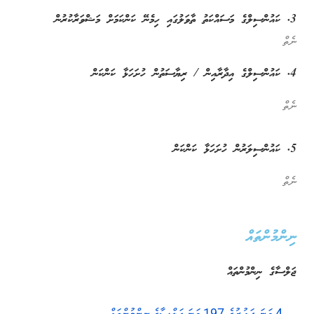
3. ކައުންސިލްގެ މަސައްކަތު ތާވަލުގައި ހިމެނޭ ކަންކަމަށް މަޝްވަރާކުރުން
ނެތް
4. ކައުންސިލްގެ އިދާރާއިން / ރިޔާސަތުން ހުށަހަޅާ ކަންކަން
ނެތް
5. ކައުންސިލަރުން ހުށަހަޅާ ކަންކަން
ނެތް
ނިންމުންތައް
ޖަލްސާގެ ނިންމުންތައް
4 ވަނަ ދައުރުގެ 197 ވަނަ ޖަލްސާގެ ނިންމުންތައް