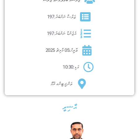
ޖަލްސާ ނަންބަރު:
197
އެޖެންޑާ ނަންބަރު:
197
ތާރީޚް:
05 މާރިޗު 2025
ގަޑި:
10:30
ތަން:
މީޓިންގ ރޫމް
ޙާޟިރީ