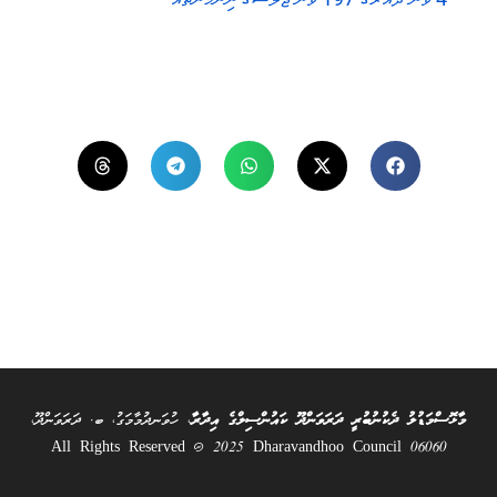
މާޅޮސްމަޑުލު ދެކުނުބުރީ ދަރަވަންދޫ ކައުންސިލްގެ އިދާރާ
، ހުވަނދުމާމަގު، ބ. ދަރަވަންދޫ،
06060 All Rights Reserved @ 2025 Dharavandhoo Council