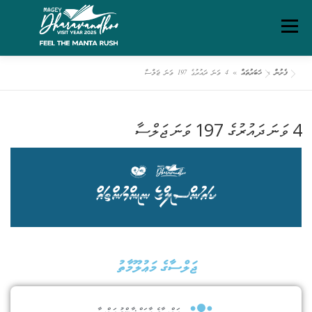
Menu
ފެށުން
»
ޚަބަރުތައް
»
4 ވަނަ ދައުރުގެ 197 ވަނަ ޖަލްސާ
ގަވާއިދުތަކާއި އުސޫލުތައް
މަހޯލި
ދަރަވަންދޫ އިބަމަ
4 ވަނަ ދައުރުގެ 197 ވަނަ ޖަލްސާ
ފެށުން
ރިޕޯޓްތައް
ޑައުންލޯޑްސް
ސަރވިސް ޗާޓަރ
ޖަލްސާގެ މަޢުލޫމާތު
ޖަލްސާގެ ބާވަތް:
ޢާންމު ޖަލްސާ