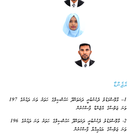
އެޖެންޑާ
1.. މާޅޮސްމަޑުލު ދެކުނުބުރީ ދަރަވަންދޫ ކައުންސިލްގެ ހަތަރު ވަނަ ދައުރުގެ 197
ވަނަ ޖަލްސާގެ އެެޖެންޑާ ފާސްކުރުން
2. މާޅޮސްމަޑުލު ދެކުނުބުރީ ދަރަވަންދޫ ކައުންސިލްގެ ހަތަރު ވަނަ ދައުރުގެ 196
ވަނަ ޖަލްސާގެ ޔައުމިއްޔާ ފާސްކުރުން