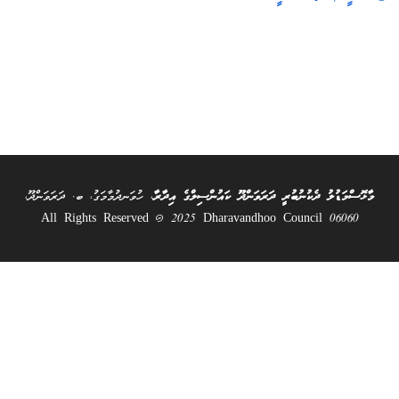
މާޅޮސްމަޑުލު ދެކުނުބުރީ ދަރަވަންދޫ ކައުންސިލްގެ އިދާރާ
، ހުވަނދުމާމަގު، ބ. ދަރަވަންދޫ،
06060 All Rights Reserved @ 2025 Dharavandhoo Council