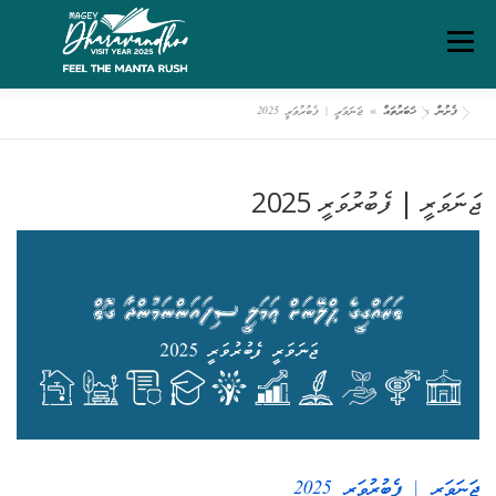
Ski
Menu
t
conten
ފެށުން
»
ޚަބަރުތައް
»
ޖަނަވަރީ | ފެބުރުވަރީ 2025
ގަވާއިދުތަކާއި އުސޫލުތައް
މަހޯލި
ދަރަވަންދޫ އިބަމަ
ޖަނަވަރީ | ފެބުރުވަރީ 2025
ފެށުން
ރިޕޯޓްތައް
ޑައުންލޯޑްސް
ސަރވިސް ޗާޓަރ
ޖަނަވަރީ | ފެބުރުވަރީ 2025