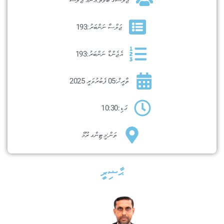
ޖަލްސާ ނަންބަރު:
193
އެޖެންޑާ ނަންބަރު:
193
ތާރީޚް:
05 ފެބުރުވަރީ 2025
ގަޑި:
10:30
ތަން:
މީޓިންގ ރޫމް
ޙާޟިރީ