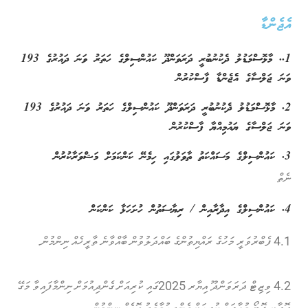
އެޖެންޑާ
1.. މާޅޮސްމަޑުލު ދެކުނުބުރީ ދަރަވަންދޫ ކައުންސިލްގެ ހަތަރު ވަނަ ދައުރުގެ 193
ވަނަ ޖަލްސާގެ އެެޖެންޑާ ފާސްކުރުން
2. މާޅޮސްމަޑުލު ދެކުނުބުރީ ދަރަވަންދޫ ކައުންސިލްގެ ހަތަރު ވަނަ ދައުރުގެ 193
ވަނަ ޖަލްސާގެ ޔައުމިއްޔާ ފާސްކުރުން
3. ކައުންސިލްގެ މަސައްކަތު ތާވަލުގައި ހިމެނޭ ކަންކަމަށް މަޝްވަރާކުރުން
ނެތް
4. ކައުންސިލްގެ އިދާރާއިން / ރިޔާސަތުން ހުށަހަޅާ ކަންކަން
4.1 ފެބްރުވަރީ މަހުގެ ރައްޔިތުންގެ ބައްދަލުވުން ބާއްވާނެ ތާރީޚެއް ނިންމުން.
4.2 ވިޒިޓް ދަރަވަންދޫ އިޔާރ 2025ގައި ކުރިއަށް ގެންދިއުމަށް ނިންމާފައިވާ މަގޭ
ދޮރާށި ފޮޓޯ މުބާރަތް ކުރިއަށް ގެންދިއުމާމެދު ގޮތެއް ނިންމުން.