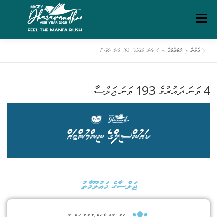
Menu
ފެށުން
»
ޚަބަރުތައް
»
4 ވަނަ ދައުރުގެ 193 ވަނަ ޖަލްސާ
ގަވާއިދުތަކާއި އުސޫލުތައް
މަހޯލި
ދަރަވަންދޫ އިބަމަ
4 ވަނަ ދައުރުގެ 193 ވަނަ ޖަލްސާ
ފެށުން
ރިޕޯޓްތައް
ޑައުންލޯޑްސް
ސަރވިސް ޗާޓަރ
ޖަލްސާގެ މަޢުލޫމާތު
ޖަލްސާގެ ބާވަތް:
ޢާންމު ޖަލްސާ