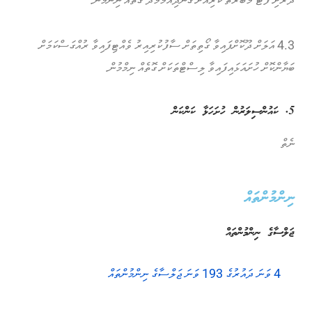
4.3 އަލަށް ދޫކޮށްފައިވާ ގޯތިތަށް ސާފުކުރިއިރު ވެއްޓިފައިވާ ރުއްގަސްކަމަށް
ބަޔާންކޮށް ހުށައަޅައިފައިވާ ލިސްޓްތަކަށް ގޮތެއް ނިމްމުން.
5. ކައުންސިލަރުން ހުށަހަޅާ ކަންކަން
ނެތް
ނިންމުންތައް
ޖަލްސާގެ ނިންމުންތައް
4 ވަނަ ދައުރުގެ 193 ވަނަ ޖަލްސާގެ ނިންމުންތައް