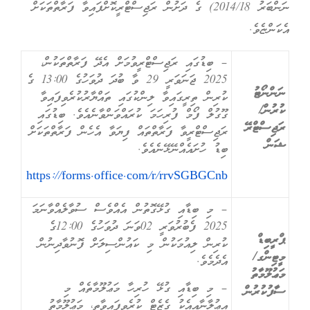
ނަންބަރު 2014/18) ގެ ދަށުން ރަޖިސްޓްރީކޮށްފައިވާ ފަރާތްތަކަށް
އެކަންޏެވެ.
– ބިޑުގައި ރަޖިސްޓްރީވުމަށް އެދޭ ފަރާތްތަކުން،
2025 ޖަނަވަރީ 29 ވާ ބުދަ ދުވަހުގެ 13:00 ގެ
ނަންނޯޓު
ކުރިން ތިރީގައިވާ ލިންކުގައި ތައްޔާރުކުރެވިފައިވާ
ކުރުން/
ގޫގުލް ފޯމް ފުރިހަމަ ކުރައްވަންވާނެއެވެ. ބިޑުގައި
ރަޖިސްޓްރޭ
ރަޖިސްޓްރީވާ ފަރާތްތައް ފިޔަވާ އެހެން ފަރާތްތަކަށް
ޝަން
ބިޑު ހުށައެއްނޭޅޭނެއެވެ.
https://forms.office.com/r/rrvSGBGCnb
– މި ބިޑާއި ގުޅޭގޮތުން އެއްވެސް ސުވާލެއްވާނަމަ
2025 ފެބުރުވަރީ 02ވަނަ ދުވަހުގެ 12:00ގެ
ޕްރީބިޑް
ކުރިން ލިއުމަކުން މި ކައުންސިލަށް ފޮނުވާދިނުން
މީޓިންގ/
އެދެމެވެ.
މަޢުލޫމާތު
– މި ބިޑާއި ގުޅޭ ހުރިހާ މަޢުލޫމާތެއް މި
ސާފުކުރުން
އިޢުލާނާއިއެކު ގެޒެޓް ކުރެވިފައިވާތީ، މަޢުލޫމާތު