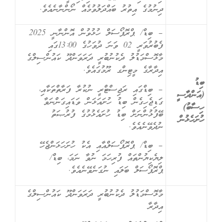
ދިނުމުގެ އިތުރު ބައްދަލުވުމެއް ނޯންނާނެއެވެ.
– ބިޑް/ ޕްރޮޕޯސަލް ހުޅުވުން އޮންނާނީ 2025
ފެބުރުވަރީ 02 ވަނަ ދުވަހުގެ 13:00ގައި
މާޅޮސްމަޑުލު ދެކުނުބުރީ ދަރަވަންދޫ ކައުންސިލްގެ
އިދާރާގެ މީޓިންގ ރޫމުގައެވެ.
ބިޑު
– ބިޑްގައި ރަޖިސްޓްރީ ނުކުރާ ފަރާތްތަކާއި،
(އަންދާސީ
ގަޑިޖެހިގެން ބިޑު ހުށައަޅަން ވަޑައިގަންނަވާ
ހިސާބު)
ބޭފުޅުންނަށް ބިޑު ހުށައެޅުމުގެ ފުރުޞަތު
ހުށަހެޅުން
ނުދެވޭނެއެވެ.
– ބިޑް/ ޕްރޮޕޯސަލްއާއި އެކު ހުށަހަޅަންޖެހޭ
ލިޔެކިޔުންތައް ފުރިހަމަ ނުވާ ނަމަ، ބިޑް/
ޕްރޮޕޯސަލް ބަލައި ނުގަނެވޭނެއެވެ.
މާޅޮސްމަޑުލު ދެކުނުބުރީ ދަރަވަންދޫ ކައުންސިލްގެ
އިދާރާ