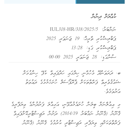
ކުއްޔަށް ދިނުން
ނަންބަރު:
IUL318-HR/318/2025/5
ޕަބްލިޝްކުރި ތާރީޚް: 19 ޖަނަވަރީ 2025
ޕަބްލިޝްކުރި ގަޑި: 13:28
ސުންގަޑި: 28 ޖަނަވަރީ 2025 00:00
ބ. ދަރަވަންދޫ މެހުމާނީ ހިޔާގައި ހަދާފައިވާ ކެފޭ ހިންގުމަށް
ޝައުޤުވެރިވާ ފަރާތްތަކަށް ޕްރޮޕޯސަލް ހުށަހެޅުމުގެ ދަޢުވަތު
އަރުވަމެވެ.
މި އިޢުލާނަށް ބީލަން ހުށައެޅުއްވޭނީ، އަމިއްލަ ފަރުދުންގެ ވިޔަފާރީގެ
ޤާނޫނު (ޤާނޫނު ނަމްބަރު 2014/19) ދަށުން ރަޖިސްޓްރީކޮށްފައިވާ
ފަރާތްތަކަށާއި ވިޔަފާރި ރަޖިސްޓްރީ ކުރުމުގެ ޤާނޫނު (ޤާނޫނު