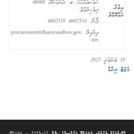
ހުވަނދުމާމަގު، ބ. ދަރަވަންދޫ، 06060،
އިތުރު
ދިވެހިރާއްޖެ.
މަޢުލޫމާތު
ފޯން: 6602514، 6602519
އީމެއިލް: procurement@dharavandhoo.gov
.mv
19 ޖަނަވަރީ 2025
ގެޒެޓް ލިންކް
މާޅޮސްމަޑުލު ދެކުނުބުރީ ދަރަވަންދޫ ކައުންސިލްގެ އިދާރާ
، ހުވަނދުމާމަގު، ބ. ދަރަވަންދޫ،