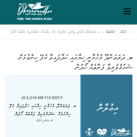
Ski
Menu
t
conten
ފެށުން
»
ޚަބަރުތައް
»
ބ. ދަރަވަންދޫ މެހުމާނީ ހިޔާގައި ހަދާފައިވާ ކެފޭ ހިންގުމަށް ޝައުޤުވެރިވާ ފަރާތެއް ހޯދުން
ގަވާއިދުތަކާއި އުސޫލުތައް
މަހޯލި
ދަރަވަންދޫ އިބަމަ
ބ. ދަރަވަންދޫ މެހުމާނީ ހިޔާގައި ހަދާފައިވާ ކެފޭ ހިންގުމަށް
ފެށުން
ރިޕޯޓްތައް
ޑައުންލޯޑްސް
ސަރވިސް ޗާޓަރ
ޝައުޤުވެރިވާ ފަރާތެއް ހޯދުން