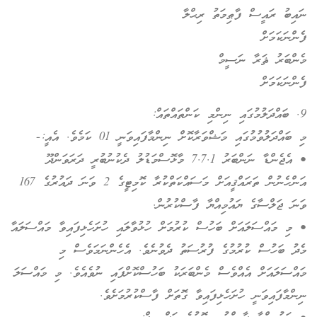
ނައިބު ރައީސް ފާޠިމަތު ރިޙްލާ
ފެންނަކަމަށް
މެންބަރު ޘަރާ ނަސީމް
ފެންނަކަމަށް
9. ބައްދަލުމުގައި ނިންމި ކަންތައްތައް:
މި ބައްދަލުވުމުގައި މަޝްވަރާކޮށް ނިންމާފައިވަނީ 01 ކަމެވެ. އެއީ:-
• އެޖެންޑާ ނަންބަރު 7.7.1 މާޅޮސްމަޑުލު ދެކުނުބުރީ ދަރަވަންދޫ
އަންހެނުން ތަރައްޤީއަށް މަސައްކަތްކުރާ ކޮމިޓީގެ 2 ވަނަ ދައުރުގެ 167
ވަނަ ޖަލްސާގެ ޔައުމިއްޔާ ފާސްކުރުން.
• މި މައްސަލައަށް ބަހުސް ކުރުމަށް ހުޅުވާލައި ހުށަހެޅިފައިވާ މައްސަލައާ
މެދު ބަހުސް ކުރުމުގެ ފުރުސަތު ދެވުނެވެ. އެހެންނަމަވެސް މި
މައްސަލައަށް އެއްވެސް މެންބަރަކު ބަހުސްކޮށްފައި ނުވެއެވެ. މި މައްސަލަ
ނިންމާފައިވަނީ ހުށަހެޅިފައިވާ ގޮތަށް ފާސްކުރުމަށެވެ.