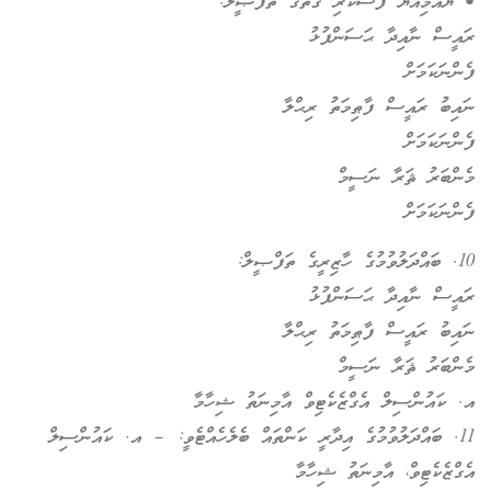
• ޔައުމިއްޔާ ފާސްކުރި ގޮތުގެ ތަފްޞީލް:
ރައީސް ނާއިދާ ޙަސަންފުޅު
ފެންނަކަމަށް
ނައިބު ރައީސް ފާޠިމަތު ރިޙްލާ
ފެންނަކަމަށް
މެންބަރު ޘަރާ ނަސީމް
ފެންނަކަމަށް
10. ބައްދަލުވުމުގެ ހާޒިރީގެ ތަފްޞީލް:
ރައީސް ނާއިދާ ޙަސަންފުޅު
ނައިބު ރައީސް ފާޠިމަތު ރިޙްލާ
މެންބަރު ޘަރާ ނަސީމް
އ. ކައުންސިލް އެގްޒެކެޓިވް އާމިނަތު ޝިހާމާ
11. ބައްދަލުވުމުގެ އިދާރީ ކަންތައް ބެލެހެއްޓެވީ: – އ. ކައުންސިލް
އެގްޒެކެޓިވް، އާމިނަތު ޝިހާމާ