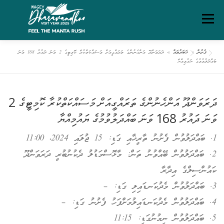
Ski
Menu
t
conten
ފެށުން
»
ޚަބަރުތައް
»
ދަރަވަންދޫ އަންހެނުންގެ ތަރައްގީއަށް މަސައްކަތްކުރާ ކޮމިޓީގެ 2 ވަނަ ދައުރު 168 ވަނަ
ގަވާއިދުތަކާއި އުސޫލުތައް
މަހޯލި
ދަރަވަންދޫ އިބަމަ
ބައްދަލުވުމުގެ ޔައުމިއްޔާ
ފެށުން
ރިޕޯޓްތައް
ޑައުންލޯޑްސް
ސަރވިސް ޗާޓަރ
ދަރަވަންދޫ އަންހެނުންގެ ތަރައްގީއަށް މަސައްކަތްކުރާ ކޮމިޓީގެ 2
ވަނަ ދައުރު 168 ވަނަ ބައްދަލުވުމުގެ ޔައުމިއްޔާ
1. ބައްދަލުވުން ފެށުނު ތާރީޚާއި ގަޑި: 15 ޖުލައި 2024، 11:00
2. ބައްދަލުވުން ބޭއްވުނު ތަން: މާޅޮސްމަޑުލު ދެކުނުބުރީ ދަރަވަންދޫ
ކައުންސިލްގެ އިދާރާ
3. ބައްދަލުވުން މެދުކަނޑައިލި ގަޑި: –
4. ބައްދަލުވުން މެދުކަނޑައިލުމަށްފަހު ފެށުނު ގަޑި: –
5. ބައްދަލުވުން ނިމުނުގަޑި: 11:15