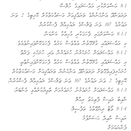
8.1 މަޝްވަރާކުރި މައްސަލައިގެ ޙުލާސާ:
ދަރަވަންދޫ އަންހެނުންގެ ތަރައްޤީއަށް މަސައްކަތްކުރާ ކޮމިޓީގެ 2 ވަނަ
ދައުރުގެ 167 ވަނަ ޖަލްސާގެ ޔައުމިއްޔާ ފާސްކުރުން
8.1.1 މަޝްވަރާގައި ފާހަގަކުރި މުޙިއްމު ކަންކަން:
މި މައްސަލައާއި ގުޅޭގޮތުން އެއްވެސް ކަމެއް ފާހަގަކޮށްފައިނުވެއެވެ.
8.1.2 މައްސަލައަށް ހުށަހެޅުނު ހުށައެޅުން އަދި ހުށަހެޅި ފަރާތް:
މި މައްސަލައާއި ގުޅޭގޮތުން އެއްވެސް ކަމެއް ފާހަގަކޮށްފައިނުވާތީ،
ހުށަހެޅިފައިވާގޮތަށް ދަރަވަންދޫ އަންހެނުން ތަރައްޤީއަށް މަސައްކަތްކުރާ
ކޮމިޓީގެ 2 ވަނަ ދައުރުގެ 167 ވަނަ ޖަލްސާގެ ޔައުމިއްޔާ ފާސްކުރުން.
8.1.3 މައްސަލައަށް ހުށައެޅުނު ހުށައެޅުމަށް ތާޢީދުކުރެއްވި މެންބަރު:
ނާއިބު ރައީސް ފާޠިމަތު ރިޙްލާ
8.1.4 ވޯޓު ދިންގޮތުގެ ތަފްޞީލް:
ރައީސް ނާއިދާ ޙަސަންފުޅު
ފެންނަކަމަށް