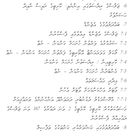
6. ޖަލްސާގެ ރިޔާސަތުގައި އިންނެވީ: ކޮމިޓީގެ ރައީސް ނާއިދާ
ޙަސަންފުޅު
7. ބައްދަލުވުމުގެ އެޖެންޑާ
7.1 ޖަލްސާގެ އެޖެންޑާ އިއްވުމާއި ފާސްކުރުން
7.2 ސަރުކާރުގެ ފަރާތުން ހުށަހަޅާ ކަންކަން – ނެތް
7.3 ލޯކަލް ގަވަރަމަންޓް އޮތޯރިޓީގެ ފަރާތުން ހުށަހަޅާ ކަންކަން – ނެތް
7.4 ކޮމިޓީއިން / ރިޔާސަތުން ހުށަހަޅާ ކަންކަން:
7.5 މެންބަރުން ހުށަހަޅާ ކަންކަން – ނެތް
7.6 އިދާރީ މައްސަލަތައް
7.7 ވޯޓަށް އަހާކަންކަމަށް ވޯޓަށް އެހުން
7.7.1 މާޅޮސްމަޑުލު ދެކުނުބުރީ ދަރަވަންދޫ އަންހެނުންގެ ތަރައްޤީއަށް
މަސައްކަތްކުރާ ކޮމިޓީގެ ކޮމެޓީގެ 2 ވަނަ ދައުރުގެ 167 ވަނަ ޖަލްސާގެ
ޔައުމިއްޔާ ފާސްކުރުން
8. ބައްދަލުވުމުގައި މަޝްވަރާކުރި ކަންތަކުގެ ތަފްޞީލް