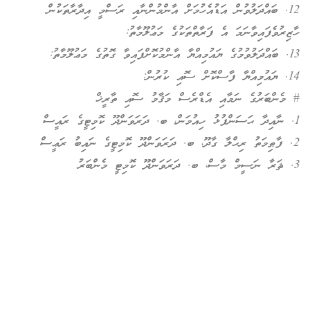
12. ބައްދަލުވުން އަޑުއެހުމަށް އާންމުންނާއި ރަސްމީ އިދާރާތަކުން
ހާޒިރުވެފައިވާނަމަ އެ ފަރާތްތަކުގެ މަޢުލޫމާތު:
13. ބައްދަލުވުމުގެ ޔައުމިއްޔާ އާންމުކޮށްފައިވާ ގޮތުގެ މަޢުލޫމާތު:
14. ޔައުމިއްޔާ ފާސްކޮށް ސޮއި ކުރުން:
# މެންބަރުގެ ނަމާއި އެޑްރެސް މަޤާމު ސޮއި ތާރީޚް
1. ނާއިދާ ޙަސަންފުޅު ހިއުމަން، ބ. ދަރަވަންދޫ ކޮމިޓީގެ ރައީސް
2. ފާޠިމަތު ރިޙްލާ ގާދޫ، ބ. ދަރަވަންދޫ ކޮމިޓީގެ ނައިބު ރަޢީސް
3. ޘަރާ ނަސީމް މާސް، ބ. ދަރަވަންދޫ ކޮމިޓީ މެންބަރު