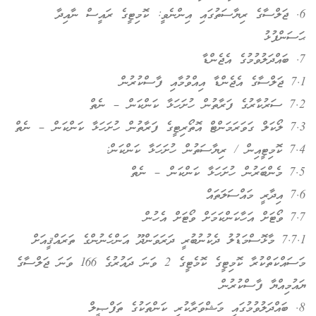
6. ޖަލްސާގެ ރިޔާސަތުގައި އިންނެވީ: ކޮމިޓީގެ ރައީސް ނާއިދާ
ޙަސަންފުޅު
7. ބައްދަލުވުމުގެ އެޖެންޑާ
7.1 ޖަލްސާގެ އެޖެންޑާ އިއްވުމާއި ފާސްކުރުން
7.2 ސަރުކާރުގެ ފަރާތުން ހުށަހަޅާ ކަންކަން – ނެތް
7.3 ލޯކަލް ގަވަރަމަންޓް އޮތޯރިޓީގެ ފަރާތުން ހުށަހަޅާ ކަންކަން – ނެތް
7.4 ކޮމިޓީއިން / ރިޔާސަތުން ހުށަހަޅާ ކަންކަން:
7.5 މެންބަރުން ހުށަހަޅާ ކަންކަން – ނެތް
7.6 އިދާރީ މައްސަލަތައް
7.7 ވޯޓަށް އަހާކަންކަމަށް ވޯޓަށް އެހުން
7.7.1 މާޅޮސްމަޑުލު ދެކުނުބުރީ ދަރަވަންދޫ އަންހެނުންގެ ތަރައްޤީއަށް
މަސައްކަތްކުރާ ކޮމިޓީގެ ކޮމެޓީގެ 2 ވަނަ ދައުރުގެ 166 ވަނަ ޖަލްސާގެ
ޔައުމިއްޔާ ފާސްކުރުން
8. ބައްދަލުވުމުގައި މަޝްވަރާކުރި ކަންތަކުގެ ތަފްޞީލް