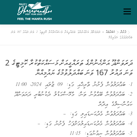
Ski
Menu
t
conten
ފެށުން
»
ޚަބަރުތައް
»
ދަރަވަންދޫ އަންހެނުންގެ ތަރައްގީއަށް މަސައްކަތްކުރާ ކޮމިޓީގެ 2 ވަނަ ދައުރު 167 ވަނަ
ގަވާއިދުތަކާއި އުސޫލުތައް
މަހޯލި
ދަރަވަންދޫ އިބަމަ
ބައްދަލުވުމުގެ ޔައުމިއްޔާ
ފެށުން
ރިޕޯޓްތައް
ޑައުންލޯޑްސް
ސަރވިސް ޗާޓަރ
ދަރަވަންދޫ އަންހެނުންގެ ތަރައްގީއަށް މަސައްކަތްކުރާ ކޮމިޓީގެ 2
ވަނަ ދައުރު 167 ވަނަ ބައްދަލުވުމުގެ ޔައުމިއްޔާ
1. ބައްދަލުވުން ފެށުނު ތާރީޚާއި ގަޑި: 09 ޖުލައި 2024، 11:00
2. ބައްދަލުވުން ބޭއްވުނު ތަން: މާޅޮސްމަޑުލު ދެކުނުބުރީ ދަރަވަންދޫ
ކައުންސިލްގެ އިދާރާ
3. ބައްދަލުވުން މެދުކަނޑައިލި ގަޑި: –
4. ބައްދަލުވުން މެދުކަނޑައިލުމަށްފަހު ފެށުނު ގަޑި: –
5. ބައްދަލުވުން ނިމުނުގަޑި: 11:15