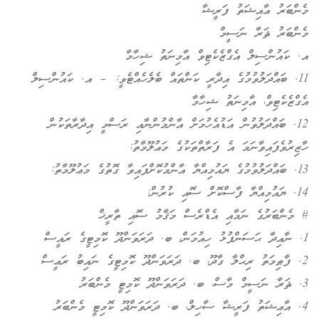
މެންބަރު ޢާއިޝަތު ފަރީޝާ
މެންބަރު ޘަރާ ނަސީމް
އ. ކައުންސިލް އެގްޒެކެޓިވް އާމިނަތު ޝިހާމާ
11. ބައްދަލުވުމުގެ އިދާރީ ކަންތައް ބެލެހެއްޓެވީ: – އ. ކައުންސިލް
އެގްޒެކެޓިވް، އާމިނަތު ޝިހާމާ
12. ބައްދަލުވުން އަޑުއެހުމަށް އާންމުންނާއި ރަސްމީ އިދާރާތަކުން
ހާޒިރުވެފައިވާނަމަ އެ ފަރާތްތަކުގެ މަޢުލޫމާތު:
13. ބައްދަލުވުމުގެ ޔައުމިއްޔާ އާންމުކޮށްފައިވާ ގޮތުގެ މަޢުލޫމާތު:
14. ޔައުމިއްޔާ ފާސްކޮށް ސޮއި ކުރުން:
# މެންބަރުގެ ނަމާއި އެޑްރެސް މަޤާމު ސޮއި ތާރީޚް
1. ނާއިދާ ޙަސަންފުޅު ހިއުމަން، ބ. ދަރަވަންދޫ ކޮމިޓީގެ ރައީސް
2. ފާޠިމަތު ރިޙްލާ ގާދޫ، ބ. ދަރަވަންދޫ ކޮމިޓީގެ ނައިބު ރަޢީސް
3. ޘަރާ ނަސީމް މާސް، ބ. ދަރަވަންދޫ ކޮމިޓީ މެންބަރު
4. އާޢިޝަތު ފަރީޝާ ސާހިލް، ބ. ދަރަވަންދޫ ކޮމިޓީ މެންބަރު