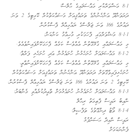
8.1 މަޝްވަރާކުރި މައްސަލައިގެ ޙުލާސާ:
ދަރަވަންދޫ އަންހެނުންގެ ތަރައްޤީއަށް މަސައްކަތްކުރާ ކޮމިޓީގެ 2 ވަނަ
ދައުރުގެ 166 ވަނަ ޖަލްސާގެ ޔައުމިއްޔާ ފާސްކުރުން
8.1.1 މަޝްވަރާގައި ފާހަގަކުރި މުޙިއްމު ކަންކަން:
މި މައްސަލައާއި ގުޅޭގޮތުން އެއްވެސް ކަމެއް ފާހަގަކޮށްފައިނުވެއެވެ.
8.1.2 މައްސަލައަށް ހުށަހެޅުނު ހުށައެޅުން އަދި ހުށަހެޅި ފަރާތް:
މި މައްސަލައާއި ގުޅޭގޮތުން އެއްވެސް ކަމެއް ފާހަގަކޮށްފައިނުވާތީ،
ހުށަހެޅިފައިވާގޮތަށް ދަރަވަންދޫ އަންހެނުން ތަރައްޤީއަށް މަސައްކަތްކުރާ
ކޮމިޓީގެ 2 ވަނަ ދައުރުގެ 166 ވަނަ ޖަލްސާގެ ޔައުމިއްޔާ ފާސްކުރުން.
8.1.3 މައްސަލައަށް ހުށައެޅުނު ހުށައެޅުމަށް ތާޢީދުކުރެއްވި މެންބަރު:
ނާއިބު ރައީސް ފާޠިމަތު ރިޙްލާ
8.1.4 ވޯޓު ދިންގޮތުގެ ތަފްޞީލް:
ރައީސް ނާއިދާ ޙަސަންފުޅު
ފެންނަކަމަށް