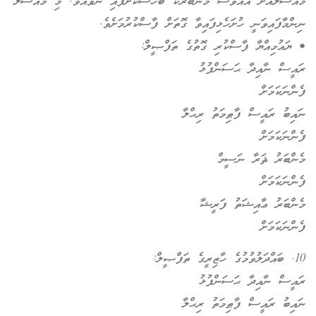
މައްސަލައަށް އެއްވެސް މެންބަރަކު ބަހުސްކޮށްފައި ނުވެއެވެ. މި މައްސަލަ
ނިންމާފައިވަނީ ހުށަހެޅިފައިވާ ގޮތަށް ފާސްކުރުމަށެވެ.
• ޔައުމިއްޔާ ފާސްކުރި ގޮތުގެ ތަފްޞީލް:
ރައީސް ނާއިދާ ޙަސަންފުޅު
ފެންނަކަމަށް
ނައިބު ރައީސް ފާޠިމަތު ރިޙްލާ
ފެންނަކަމަށް
މެންބަރު ޘަރާ ނަސީމް
ފެންނަކަމަށް
މެންބަރު ޢާއިޝަތު ފަރީޝާ
ފެންނަކަމަށް
10. ބައްދަލުވުމުގެ ހާޒިރީގެ ތަފްޞީލް:
ރައީސް ނާއިދާ ޙަސަންފުޅު
ނައިބު ރައީސް ފާޠިމަތު ރިޙްލާ