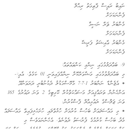
ނައިބު ރައީސް ފާޠިމަތު ރިޙްލާ
ފެންނަކަމަށް
މެންބަރު ޘަރާ ނަސީމް
ފެންނަކަމަށް
މެންބަރު ޢާއިޝަތު ފަރީޝާ
ފެންނަކަމަށް
9. ބައްދަލުމުގައި ނިންމި ކަންތައްތައް:
މި ބައްދަލުވުމުގައި މަޝްވަރާކޮށް ނިންމާފައިވަނީ 01 ކަމެވެ. އެއީ:-
• އެޖެންޑާ ނަންބަރު 7.7.1 މާޅޮސްމަޑުލު ދެކުނުބުރީ ދަރަވަންދޫ
އަންހެނުން ތަރައްޤީއަށް މަސައްކަތްކުރާ ކޮމިޓީގެ 2 ވަނަ ދައުރުގެ 165
ވަނަ ޖަލްސާގެ ޔައުމިއްޔާ ފާސްކުރުން.
• މި މައްސަލައަށް ބަހުސް ކުރުމަށް ހުޅުވާލައި ހުށަހެޅިފައިވާ މައްސަލައާ
މެދު ބަހުސް ކުރުމުގެ ފުރުސަތު ދެވުނެވެ. އެހެންނަމަވެސް މި