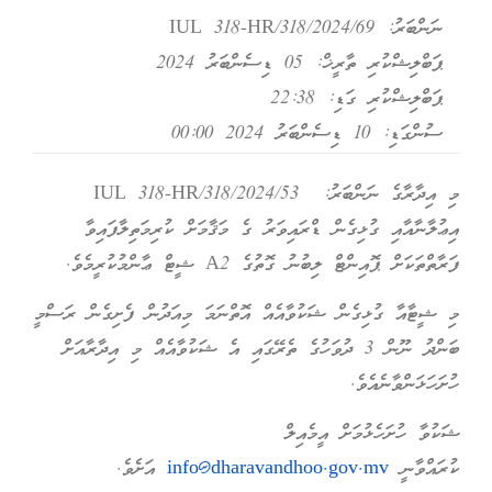
ނަންބަރު:
IUL 318-HR/318/2024/69
ޕަބްލިޝްކުރި ތާރީޚް: 05 ޑިސެންބަރު 2024
ޕަބްލިޝްކުރި ގަޑި: 22:38
ސުންގަޑި: 10 ޑިސެންބަރު 2024 00:00
މި އިދާރާގެ ނަންބަރު: IUL 318-HR/318/2024/53
އިޢުލާނާއާއި ގުޅިގެން ޑްރައިވަރު ގެ މަޤާމަށް ކުރިމަތިލާފައިވާ
ފަރާތްތަކަށް ޕޮއިންޓް ލިބުނު ގޮތުގެ A2 ޝީޓް ޢާންމުކުރީމެވެ.
މި ޝީޓާއާ ގުޅިގެން ޝަކުވާއެއް އޮތްނަމަ މިއަދުން ފެށިގެން ރަސްމީ
ބަންދު ނޫން 3 ދުވަހުގެ ތެރޭގައި އެ ޝަކުވާއެއް މި އިދާރާއަށް
ހުށަހަޅަންވާނެއެވެ.
ޝަކުވާ ހުށަހެޅުމަށް އީމެއިލް
ކުރައްވާނީ
info@dharavandhoo.gov.mv
އަށެވެ.