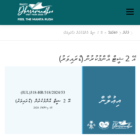
Ski
Menu
t
conten
ފެށުން
»
ޚަބަރުތައް
»
އޭ 2 ޝީޓް އާންމުކުރުން (ޑްރައިވަރު)
ގަވާއިދުތަކާއި އުސޫލުތައް
މަހޯލި
ދަރަވަންދޫ އިބަމަ
އޭ 2 ޝީޓް އާންމުކުރުން (ޑްރައިވަރު)
ފެށުން
ރިޕޯޓްތައް
ޑައުންލޯޑްސް
ސަރވިސް ޗާޓަރ