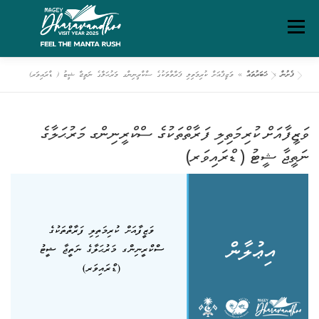
Ski
Menu
t
conten
ފެށުން
»
ޚަބަރުތައް
»
ވަޒީފާއަށް ކުރިމަތިލި ފަރާތްތަކުގެ ސްކްރީނިންގ މަރުޙަލާގެ ނަތީޖާ ޝީޓު ( ޑްރައިވަރ)
ގަވާއިދުތަކާއި އުސޫލުތައް
މަހޯލި
ދަރަވަންދޫ އިބަމަ
ވަޒީފާއަށް ކުރިމަތިލި ފަރާތްތަކުގެ ސްކްރީނިންގ މަރުޙަލާގެ
ފެށުން
ރިޕޯޓްތައް
ޑައުންލޯޑްސް
ސަރވިސް ޗާޓަރ
ނަތީޖާ ޝީޓު ( ޑްރައިވަރ)