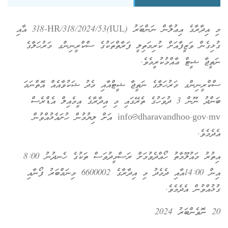
މި އިދާރާގެ އިޢުލާން ނަންބަރު (IUL)318-HR/318/2024/53 އާއި
ގުޅިގެން ވަޒީފާއަށް ކުރިމަތިލީ ފަރާތްތަކުގެ ސްކްރީނިންގ މަރުހަލާގެ
ނަތީޖާ ޝީޓް ޢާއްމުކުރީމެވެ.
ސްކްރީނިންގ މަރުހަލާގެ ނަތީޖާ ޝީޓްއާއި މެދު ޝަކުވާއެއް އޮތްނަމަ
ބަންދު ނޫން 3 ދުވަހުގެ ތެރޭގައި މި އިދާރާގެ އީމެއިލް އެޑްރެސް
info@dharavandhoo.gov.mv އަށް ލިޔުމުން ހުށައެޅުއްވުން
އެދެމެވެ.
އިތުރު މައުލޫމާތު ހޯއްދެވުމަށް ރަސްމީދުވަސް ތަކުގެ ހެނދުނު 8:00
އިން 14:00އާއި ދެމެދު މި އިދާރާގެ 6600002 މިނަމްބަރު ފޯނާއި
ގުޅުއްވުން އެދެމެވެ.
20 ނޮވެންބަރު 2024