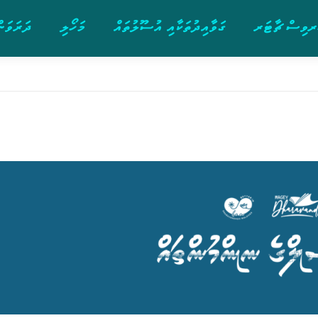
ވިސް ޗާޓަރ
ގަވާއިދުތަކާއި އުސޫލުތައް
މަހޯލި
ދަރަވަން