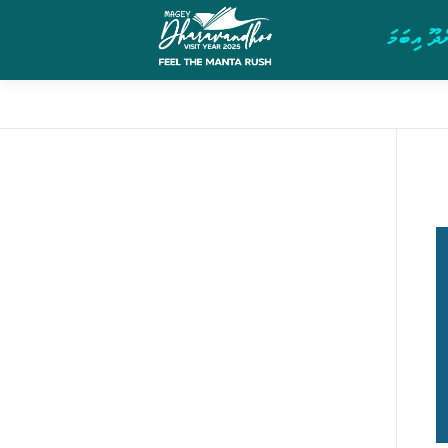
ދޫ އިބަމަ