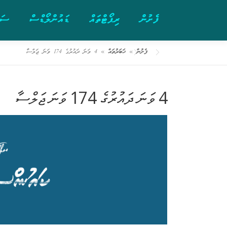
Ski
ފެށުން
ރިޕޯޓްތައް
ޑައުންލޯޑްސް
ސަރ
t
conten
ފެށުން
»
ޚަބަރުތައް
»
4 ވަނަ ދައުރުގެ 174 ވަނަ ޖަލްސާ
4 ވަނަ ދައުރުގެ 174 ވަނަ ޖަލްސާ