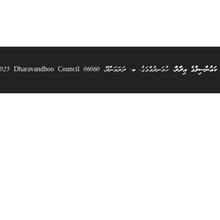
 ކައުންސިލްގެ އިދާރާ
، ހުވަނދުމާމަގު، ބ. ދަރަވަންދޫ، 06060 All Rights Reserved @ 2025 Dharavandhoo Council