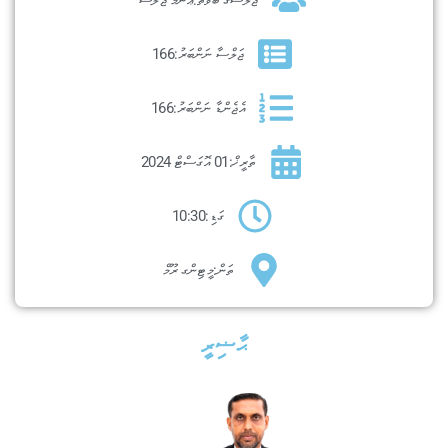
ޖަލްސާ ނަންބަރު:
166
އެޖެންޑާ ނަންބަރު:
166
ތާރީޚް:
01 އޮގަސްޓް 2024
ގަޑި:
10:30
ތަން:
މީޓިންގ ރޫމް
ޙާޟިރީ