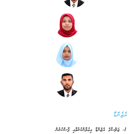
އެޖެންޑާ
1. ޖަލްސާގެ އެޖެންޑާ އިޢުލާންކުރުމާއި ފާސްކުރުން