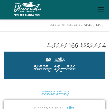
Menu
ފެށުން
»
ޚަބަރުތައް
»
4 ވަނަ ދައުރުގެ 166 ވަނަ ޖަލްސާ
ގަވާއިދުތަކާއި އުސޫލުތައް
މަހޯލި
ދަރަވަންދޫ އިބަމަ
4 ވަނަ ދައުރުގެ 166 ވަނަ ޖަލްސާ
ފެށުން
ރިޕޯޓްތައް
ޑައުންލޯޑްސް
ސަރވިސް ޗާޓަރ
ޖަލްސާގެ މަޢުލޫމާތު
ޖަލްސާގެ ބާވަތް:
ޢާންމު ޖަލްސާ