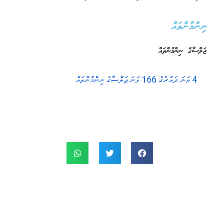
ނިންމުންތައް
ޖަލްސާގެ ނިންމުންތައް
4 ވަނަ ދައުރުގެ 166 ވަނަ ޖަލްސާގެ ނިންމުންތައް