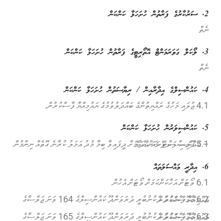
2. ސަރުކާރުގެ ފަރާތުން ހުށަހަޅާ ކަންކަން
ނެތް
3. ލޯކަލް ގަވަރަމަންޓް އޮތޯރިޓީގެ ފަރާތުން ހުށަހަޅާ ކަންކަން
ނެތް
4. ކައުންސިލްގެ އިދާރާއިން / ރިޔާސަތުން ހުށަހަޅާ ކަންކަން
4.1 ޖުލައި މަހުގެ ރައްޔިތުންގެ ބައްދަލުވުމުގެ ޔައުމިއްޔާ ފާސްކުރުން.
5. ކައުންސިލަރުން ހުށަހަޅާ ކަންކަން
5.1 ޕޮލިސް ސްޓޭޝަން އެޅުމަށް ދީފައިވާ ބިމާ މެދު ޢަމަލު ކުރާނެ ގޮތެއް ނިންމުން – ކައުންސި ލަރ ފަރަޙަ އާދަމް
6. އިދާރީ މައްސަލަތައް
6.1 ވޯޓަށް އަހާކަންކަމަށް ވޯޓަށް އެހުން
6.2 މާޅޮސްމަޑުލު ދެކުނުބުރީ ދަރަވަންދޫ ކައުންސިލްގެ 164 ވަނަ ޖަލްސާގެ ޔައުމިއްޔާ ފާސްކުރުން
6.3 މާޅޮސްމަޑުލު ދެކުނުބުރީ ދަރަވަންދޫ ކައުންސިލްގެ 165 ވަނަ ޖަލްސާގެ ޔައުމިއްޔާ ފާސްކުރުން