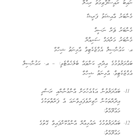
ނައިބު ރައީސްފާޠިމަތު ރިޙްލާ
މެންބަރު ޢާއިޝަތު ފަރީޝާ
މެންބަރު ޘަރާ ނަސީމް
މެންބަރު މަރްޔަމް ސަނިއްޔާ
އ. ކައުންސިލް އެގްޒެކެޓިވް އާމިނަތު ޝިހާމާ
ބައްދަލުވުމުގެ އިދާރީ ކަންތައް ބެލެހެއްޓެވީ: – އ. ކައުންސިލް
އެގްޒެކެޓިވް، އާމިނަތު ޝިހާމާ
ބައްދަލުވުން އަޑުއެހުމަށް އާންމުންނާއި ރަސްމީ
އިދާރާތަކުން ހާޒިރުވެފައިވާނަމަ އެ ފަރާތްތަކުގެ
މަޢުލޫމާތު:
ބައްދަލުވުމުގެ ޔައުމިއްޔާ އާންމުކޮށްފައިވާ ގޮތުގެ
މަޢުލޫމާތު: