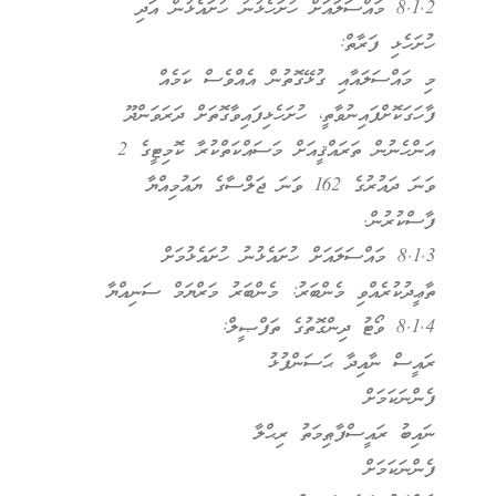
8.1.2 މައްސަލައަށް ހުށަހެޅުނު ހުށައެޅުން އަދި
ހުށަހެޅި ފަރާތް:
މި މައްސަލައާއި ގުޅޭގޮތުން އެއްވެސް ކަމެއް
ފާހަގަކޮށްފައިނުވާތީ، ހުށަހެޅިފައިވާގޮތަށް ދަރަވަންދޫ
އަންހެނުން ތަރައްޤީއަށް މަސައްކަތްކުރާ ކޮމިޓީގެ 2
ވަނަ ދައުރުގެ 162 ވަނަ ޖަލްސާގެ ޔައުމިއްޔާ
ފާސްކުރުން.
8.1.3 މައްސަލައަށް ހުށައެޅުނު ހުށައެޅުމަށް
ތާޢީދުކުރެއްވި މެންބަރު: މެންބަރު މަރްޔަމް ސަނިއްޔާ
8.1.4 ވޯޓު ދިންގޮތުގެ ތަފްޞީލް:
ރައީސް ނާއިދާ ޙަސަންފުޅު
ފެންނަކަމަށް
ނައިބު ރައީސްފާޠިމަތު ރިޙްލާ
ފެންނަކަމަށް