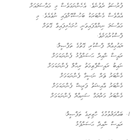
ފުރުސަތު ދެވުނެވެ. އެހެންނަމަވެސް މި މައްސަލައަށް
އެއްވެސް މެންބަރަކު ބަހުސްކޮށްފައި ނުވެއެވެ. މި
މައްސަލަ ނިންމާފައިވަނީ ހުށަހެޅިފައިވާ ގޮތަށް
ފާސްކުރުމަށެވެ.
ޔައުމިއްޔާ ފާސްކުރި ގޮތުގެ ތަފްޞީލް:
ރައީސް ނާއިދާ ޙަސަންފުޅު ފެންނަކަމަށް
ނައިބު ރައީސްފާޠިމަތު ރިޙްލާ ފެންނަކަމަށް
މެންބަރު ޘަރާ ނަސީމް ފެންނަކަމަށް
މެންބަރު ޢާއިޝަތު ފަރީޝާ ފެންނަކަމަށް
މެންބަރު މަރްޔަމް ސަނިއްޔާ ފެންނަކަމަށް
ބައްދަލުވުމުގެ ހާޒިރީގެ ތަފްޞީލް:
ރައީސް ނާއިދާ ޙަސަންފުޅު