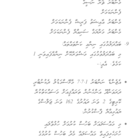
މެންބަރު ޘަރާ ނަސީމް
ފެންނަކަމަށް
މެންބަރު އާޢިޝަތު ފަރީޝާ ފެންނަކަމަށް
މެންބަރު މަރްޔަމް ސަނިއްޔާ ފެންނަކަމަށް
ބައްދަލުމުގައި ނިންމި ކަންތައްތައް:
މި ބައްދަލުވުމުގައި މަޝްވަރާކޮށް ނިންމާފައިވަނީ 1
ކަމެވެ. އެއީ:-
އެޖެންޑާ ނަންބަރު 7.7.1 މާޅޮސްމަޑުލު ދެކުނުބުރީ
ދަރަވަންދޫ އަންހެނުން ތަރައްޤީއަށް މަސައްކަތްކުރާ
ކޮމިޓީގެ 2 ވަނަ ދައުރުގެ 162 ވަނަ ޖަލްސާގެ
ޔައުމިއްޔާ ފާސްކުރުން.
މި މައްސަލައަށް ބަހުސް ކުރުމަށް ހުޅުވާލައި
ހުށަހެޅިފައިވާ މައްސަލައާ މެދު ބަހުސް ކުރުމުގެ