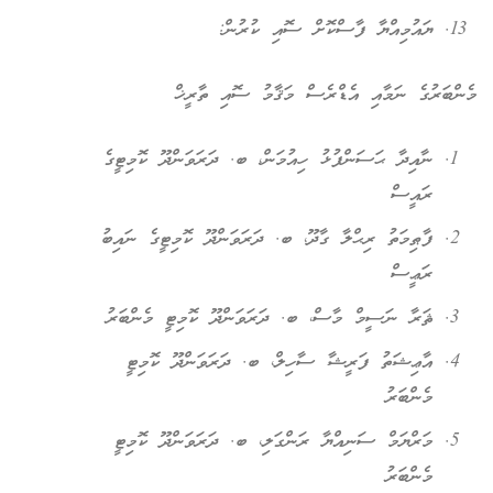
ޔައުމިއްޔާ ފާސްކޮށް ސޮއި ކުރުން:
މެންބަރުގެ ނަމާއި އެޑްރެސް މަޤާމު ސޮއި ތާރީޚް
ނާއިދާ ޙަސަންފުޅު ހިއުމަން، ބ. ދަރަވަންދޫ ކޮމިޓީގެ
ރައީސް
ފާޠިމަތު ރިޙްލާ ގާދޫ، ބ. ދަރަވަންދޫ ކޮމިޓީގެ ނައިބު
ރަޢީސް
ޘަރާ ނަސީމް މާސް، ބ. ދަރަވަންދޫ ކޮމިޓީ މެންބަރު
އާޢިޝަތު ފަރީޝާ ސާހިލް، ބ. ދަރަވަންދޫ ކޮމިޓީ
މެންބަރު
މަރްޔަމް ސަނިއްޔާ ރަންގަލި، ބ. ދަރަވަންދޫ ކޮމިޓީ
މެންބަރު