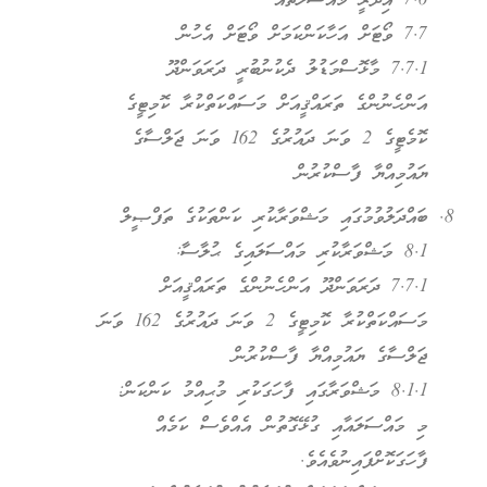
7.6 އިދާރީ މައްސަލަތައް
7.7 ވޯޓަށް އަހާކަންކަމަށް ވޯޓަށް އެހުން
7.7.1 މާޅޮސްމަޑުލު ދެކުނުބުރީ ދަރަވަންދޫ
އަންހެނުންގެ ތަރައްޤީއަށް މަސައްކަތްކުރާ ކޮމިޓީގެ
ކޮމެޓީގެ 2 ވަނަ ދައުރުގެ 162 ވަނަ ޖަލްސާގެ
ޔައުމިއްޔާ ފާސްކުރުން
ބައްދަލުވުމުގައި މަޝްވަރާކުރި ކަންތަކުގެ ތަފްޞީލް
8.1 މަޝްވަރާކުރި މައްސަލައިގެ ޙުލާސާ:
7.7.1 ދަރަވަންދޫ އަންހެނުންގެ ތަރައްޤީއަށް
މަސައްކަތްކުރާ ކޮމިޓީގެ 2 ވަނަ ދައުރުގެ 162 ވަނަ
ޖަލްސާގެ ޔައުމިއްޔާ ފާސްކުރުން
8.1.1 މަޝްވަރާގައި ފާހަގަކުރި މުޙިއްމު ކަންކަން:
މި މައްސަލައާއި ގުޅޭގޮތުން އެއްވެސް ކަމެއް
ފާހަގަކޮށްފައިނުވެއެވެ.