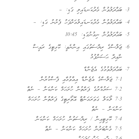
ބައްދަލުވުން މެދުކަނޑައިލި ގަޑި: –
ބައްދަލުވުން މެދުކަނޑައިލުމަށްފަހު ފެށުނު ގަޑި: –
ބައްދަލުވުން ނިމުނުގަޑި: 10:45
ޖަލްސާގެ ރިޔާސަތުގައި އިންނެވީ: ކޮމިޓީގެ ރައީސް
ނާއިދާ ޙަސަންފުޅު
ބައްދަލުވުމުގެ އެޖެންޑާ
7.1 ޖަލްސާގެ އެޖެންޑާ އިއްވުމާއި ފާސްކުރުން
7.2 ސަރުކާރުގެ ފަރާތުން ހުށަހަޅާ ކަންކަން – ނެތް
7.3 ލޯކަލް ގަވަރަމަންޓް އޮތޯރިޓީގެ ފަރާތުން ހުށަހަޅާ
ކަންކަން – ނެތް
7.4 ކޮމިޓީއިން / ރިޔާސަތުން ހުށަހަޅާ ކަންކަން
7.5 މެންބަރުން ހުށަހަޅާ ކަންކަން – ނެތް