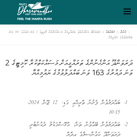
Ski
Menu
t
conten
ފެށުން
»
ޚަބަރުތައް
»
ދަރަވަންދޫ އަންހެނުންގެ ތަރައްގީއަށް މަސައްކަތްކުރާ ކޮމިޓީގެ 2 ވަނަ ދައުރުގެ 163 ވަނަ
ގަވާއިދުތަކާއި އުސޫލުތައް
މަހޯލި
ދަރަވަންދޫ އިބަމަ
ބައްދަލުވުމުގެ ޔައުމިއްޔާ
ފެށުން
ރިޕޯޓްތައް
ޑައުންލޯޑްސް
ސަރވިސް ޗާޓަރ
ދަރަވަންދޫ އަންހެނުންގެ ތަރައްގީއަށް މަސައްކަތްކުރާ ކޮމިޓީގެ 2
ވަނަ ދައުރުގެ 163 ވަނަ ބައްދަލުވުމުގެ ޔައުމިއްޔާ
ބައްދަލުވުން ފެށުނު ތާރީޚާއި ގަޑި: 12 ޖޫން 2024،
10:15
ބައްދަލުވުން ބޭއްވުނު ތަން: މާޅޮސްމަޑުލު ދެކުނުބުރީ
ދަރަވަންދޫ ކައުންސިލްގެ އިދާރާ