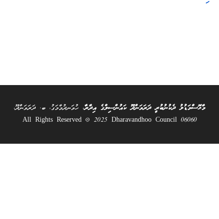
މާޅޮސްމަޑުލު ދެކުނުބުރީ ދަރަވަންދޫ ކައުންސިލްގެ އިދާރާ
، ހުވަނދުމާމަގު، ބ. ދަރަވަންދޫ،
06060 All Rights Reserved @ 2025 Dharavandhoo Council