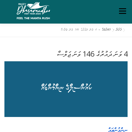
Ski
Menu
t
conten
ފެށުން
»
ޚަބަރުތައް
»
4 ވަނަ ދައުރުގެ 146 ވަނަ ޖަލްސާ
ގަވާއިދުތަކާއި އުސޫލުތައް
މަހޯލި
ދަރަވަންދޫ އިބަމަ
4 ވަނަ ދައުރުގެ 146 ވަނަ ޖަލްސާ
ފެށުން
ރިޕޯޓްތައް
ޑައުންލޯޑްސް
ސަރވިސް ޗާޓަރ
ނިންމުންތައް