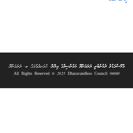
މާޅޮސްމަޑުލު ދެކުނުބުރީ ދަރަވަންދޫ ކައުންސިލްގެ އިދާރާ
، ހުވަނދުމާމަގު، ބ. ދަރަވަންދޫ،
06060 All Rights Reserved @ 2025 Dharavandhoo Council