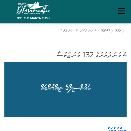
Ski
Menu
t
conten
ފެށުން
»
ޚަބަރުތައް
»
4 ވަނަ ދައުރުގެ 132 ވަނަ ޖަލްސާ
ގަވާއިދުތަކާއި އުސޫލުތައް
މަހޯލި
ދަރަވަންދޫ އިބަމަ
4 ވަނަ ދައުރުގެ 132 ވަނަ ޖަލްސާ
ފެށުން
ރިޕޯޓްތައް
ޑައުންލޯޑްސް
ސަރވިސް ޗާޓަރ
ނިންމުންތައް