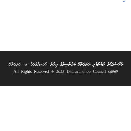
މާޅޮސްމަޑުލު ދެކުނުބުރީ ދަރަވަންދޫ ކައުންސިލްގެ އިދާރާ
، ހުވަނދުމާމަގު، ބ. ދަރަވަންދޫ،
06060 All Rights Reserved @ 2025 Dharavandhoo Council