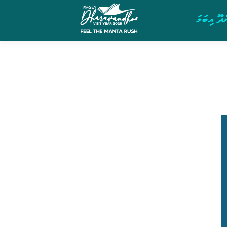
ދޫ އިބަމަ