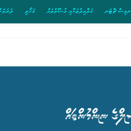
ވިސް ޗާޓަރ
ގަވާއިދުތަކާއި އުސޫލުތައް
މަހޯލި
ދަރަވަން