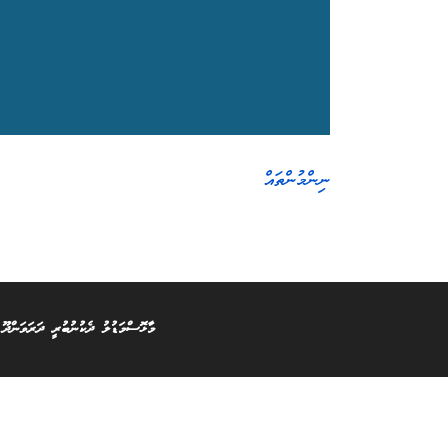
ނިންމުންތައް
މާޅޮސްމަޑުލު ދެކުނުބުރީ ދަރަވަންދޫ