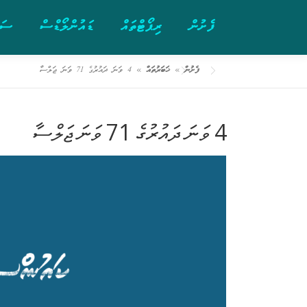
Ski
ފެށުން
ރިޕޯޓްތައް
ޑައުންލޯޑްސް
ސަރ
t
conten
ފެށުން
»
ޚަބަރުތައް
»
4 ވަނަ ދައުރުގެ 71 ވަނަ ޖަލްސާ
4 ވަނަ ދައުރުގެ 71 ވަނަ ޖަލްސާ