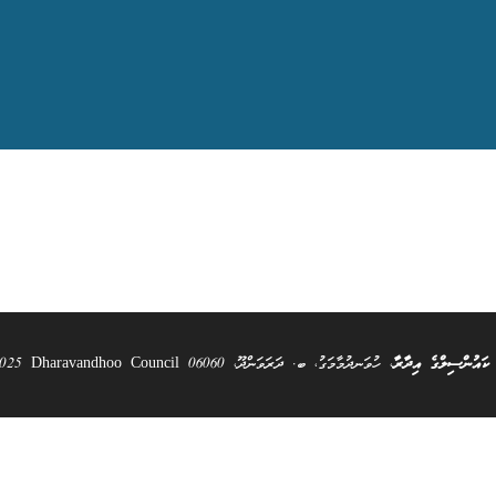
 ކައުންސިލްގެ އިދާރާ
، ހުވަނދުމާމަގު، ބ. ދަރަވަންދޫ، 06060 All Rights Reserved @ 2025 Dharavandhoo Council