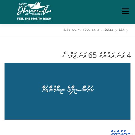
Ski
Menu
t
conten
ފެށުން
»
ޚަބަރުތައް
»
4 ވަނަ ދައުރުގެ 65 ވަނަ ޖަލްސާ
ގަވާއިދުތަކާއި އުސޫލުތައް
މަހޯލި
ދަރަވަންދޫ އިބަމަ
4 ވަނަ ދައުރުގެ 65 ވަނަ ޖަލްސާ
ފެށުން
ރިޕޯޓްތައް
ޑައުންލޯޑްސް
ސަރވިސް ޗާޓަރ
ނިންމުންތައް