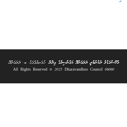
މާޅޮސްމަޑުލު ދެކުނުބުރީ ދަރަވަންދޫ ކައުންސިލްގެ އިދާރާ
، ހުވަނދުމާމަގު، ބ. ދަރަވަންދޫ،
06060 All Rights Reserved @ 2025 Dharavandhoo Council