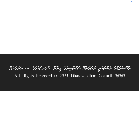
މާޅޮސްމަޑުލު ދެކުނުބުރީ ދަރަވަންދޫ ކައުންސިލްގެ އިދާރާ
، ހުވަނދުމާމަގު، ބ. ދަރަވަންދޫ،
06060 All Rights Reserved @ 2025 Dharavandhoo Council