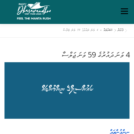
Ski
Menu
t
conten
ފެށުން
»
ޚަބަރުތައް
»
4 ވަނަ ދައުރުގެ 59 ވަނަ ޖަލްސާ
ގަވާއިދުތަކާއި އުސޫލުތައް
މަހޯލި
ދަރަވަންދޫ އިބަމަ
4 ވަނަ ދައުރުގެ 59 ވަނަ ޖަލްސާ
ފެށުން
ރިޕޯޓްތައް
ޑައުންލޯޑްސް
ސަރވިސް ޗާޓަރ
ނިންމުންތައް