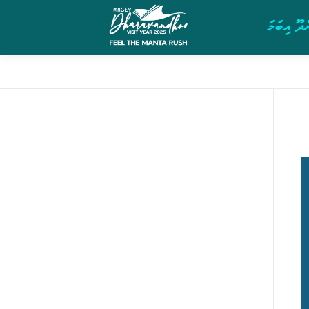
ދޫ އިބަމަ