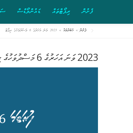
Ski
ފެށުން
ރިޕޯޓްތައް
ޑައުންލޯޑްސް
ސަރ
t
conten
ފެށުން
»
ޚަބަރުތައް
»
2023 ވަނަ އަހަރުގެ 6 މަސްދުވަހުގެ ރިޕޯޓް
2023 ވަނަ އަހަރުގެ 6 މަސްދުވަހުގެ ރިޕޯޓް