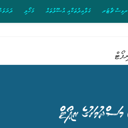
ވިސް ޗާޓަރ
ގަވާއިދުތަކާއި އުސޫލުތައް
މަހޯލި
ދަރަވަން