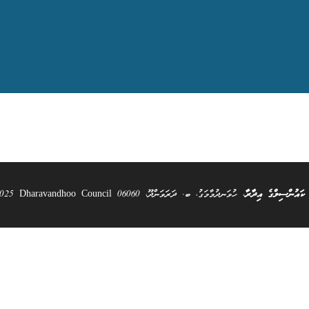
 ކައުންސިލްގެ އިދާރާ
، ހުވަނދުމާމަގު، ބ. ދަރަވަންދޫ، 06060 All Rights Reserved @ 2025 Dharavandhoo Council